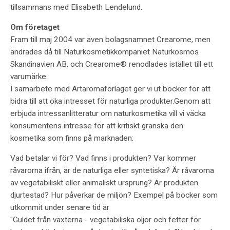
tillsammans med Elisabeth Lendelund.
Om företaget
Fram till maj 2004 var även bolagsnamnet Crearome, men
ändrades då till Naturkosmetikkompaniet Naturkosmos
Skandinavien AB, och Crearome® renodlades istället till ett
varumärke.
I samarbete med Artaromaförlaget ger vi ut böcker för att
bidra till att öka intresset för naturliga produkter.Genom att
erbjuda intressanlitteratur om naturkosmetika vill vi väcka
konsumentens intresse för att kritiskt granska den
kosmetika som finns på marknaden:
Vad betalar vi för? Vad finns i produkten? Var kommer
råvarorna ifrån, är de naturliga eller syntetiska? Är råvarorna
av vegetabiliskt eller animaliskt ursprung? Är produkten
djurtestad? Hur påverkar de miljön? Exempel på böcker som
utkommit under senare tid är
"Guldet från växterna - vegetabiliska oljor och fetter för