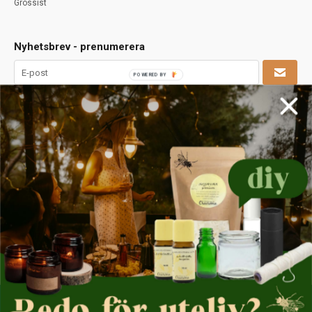
Grossist
Nyhetsbrev - prenumerera
Kod från Captcha-bild:
Läs våra villkor
© 1987 - 2025 Naturkosmetikkompaniet Naturkosmos AB,
www.crearome.se och www.naturkosmos.se.
Samtliga texter, foton och recept på denna hemsida tillhör ovanstående
Recept får ej mångfaldigas, säljas vidare eller användas i någon typ av
kommersiellt syfte. Överträdelser ses mycket allvarligt på och beivras.
Denna webbsida använder cookies för att ge dig den bästa