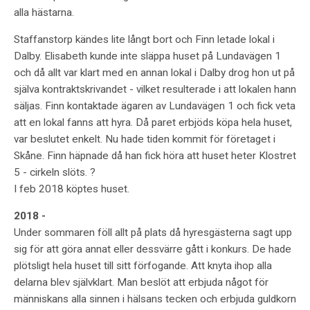
alla hästarna.
Staffanstorp kändes lite långt bort och Finn letade lokal i
Dalby. Elisabeth kunde inte släppa huset på Lundavägen 1
och då allt var klart med en annan lokal i Dalby drog hon ut på
själva kontraktskrivandet - vilket resulterade i att lokalen hann
säljas. Finn kontaktade ägaren av Lundavägen 1 och fick veta
att en lokal fanns att hyra. Då paret erbjöds köpa hela huset,
var beslutet enkelt. Nu hade tiden kommit för företaget i
Skåne. Finn häpnade då han fick höra att huset heter Klostret
5 - cirkeln slöts. ?
I feb 2018 köptes huset.
2018 -
Under sommaren föll allt på plats då hyresgästerna sagt upp
sig för att göra annat eller dessvärre gått i konkurs. De hade
plötsligt hela huset till sitt förfogande. Att knyta ihop alla
delarna blev självklart. Man beslöt att erbjuda något för
människans alla sinnen i hälsans tecken och erbjuda guldkorn