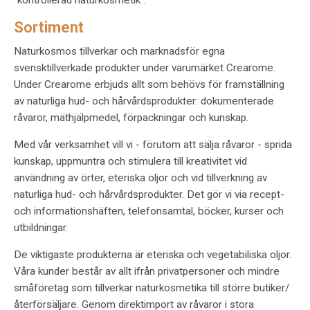
"kontrollerad naturkosmetik".
Sortiment
Naturkosmos tillverkar och marknadsför egna
svensktillverkade produkter under varumärket Crearome.
Under Crearome erbjuds allt som behövs för framställning
av naturliga hud- och hårvårdsprodukter: dokumenterade
råvaror, mäthjälpmedel, förpackningar och kunskap.
Med vår verksamhet vill vi - förutom att sälja råvaror - sprida
kunskap, uppmuntra och stimulera till kreativitet vid
användning av örter, eteriska oljor och vid tillverkning av
naturliga hud- och hårvårdsprodukter. Det gör vi via recept-
och informationshäften, telefonsamtal, böcker, kurser och
utbildningar.
De viktigaste produkterna är eteriska och vegetabiliska oljor.
Våra kunder består av allt ifrån privatpersoner och mindre
småföretag som tillverkar naturkosmetika till större butiker/
återförsäljare. Genom direktimport av råvaror i stora