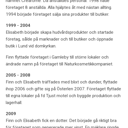
namnet Crearome. Då anställdes personal. 1998 hade
företaget 8 anställda. Alla hjälptes åt med nästan allting.
1994 började företaget sälja sina produkter till butiker.
1999 - 2004
Elisabeth började skapa hudvårdsprodukter och startade
företag, sålde på marknader och till butiker och öppnade
butik i Lund vid domkyrkan.
Finn flyttade företaget i Gamleby till större lokaler och
ändrade namn på företaget till Naturkosmetikkompaniet.
2005 - 2008
Finn och Elisabeth träffades med blixt och dunder, flyttade
ihop 2006 och gifte sig på Österlen 2007. Företaget flyttade
till egna lokaler på fd Tjust motel och byggde produktion och
lagerhall.
2009
Finn och Elisabeth fick en dotter. Det började gå riktigt bra
för företaget som genererade mer vinst. En mäklare ringde