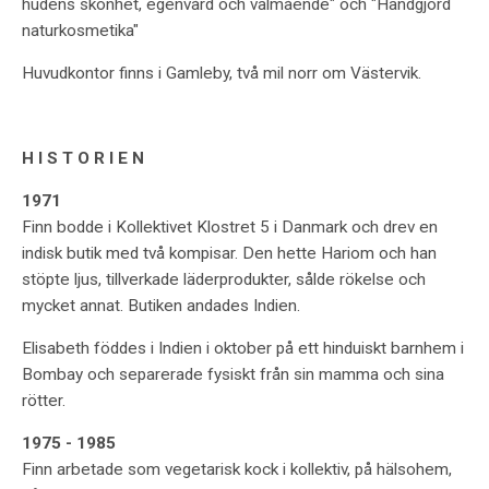
hudens skönhet, egenvård och välmående" och "Handgjord
naturkosmetika"
Huvudkontor finns i Gamleby, två mil norr om Västervik.
H I S T O R I E N
1971
Finn bodde i Kollektivet Klostret 5 i Danmark och drev en
indisk butik med två kompisar. Den hette Hariom och han
stöpte ljus, tillverkade läderprodukter, sålde rökelse och
mycket annat. Butiken andades Indien.
Elisabeth föddes i Indien i oktober på ett hinduiskt barnhem i
Bombay och separerade fysiskt från sin mamma och sina
rötter.
1975 - 1985
Finn arbetade som vegetarisk kock i kollektiv, på hälsohem,