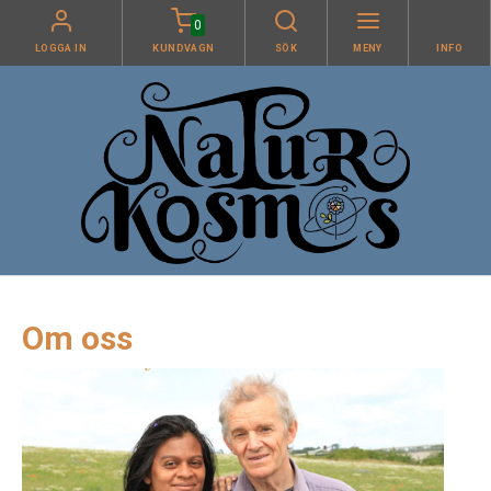
0
LOGGA IN
KUNDVAGN
SÖK
MENY
INFO
Om oss