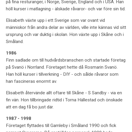
på fina resturanger, i Norge, Sverige, England och i USA. Han
höll kurser i matlagning - älskade råvaror- och var före sin tid.
Elisabeth växte upp i ett Sverige som var ovant vid
människor från andra delar av världen, ville inte kännas vid sitt
ursprung och var duktig i skolan. Hon växte upp i Skåne och i
Småland.
1986
Finn sadlade om till hudvårdsbranschen och startade företag
på Svanö i Norrland. Företaget hette då Rosmarin Svanö.
Han höll kurser i tillverkning - DIY - och sålde råvaror som
han fascineras enormt av.
Elisabeth återvände allt oftare till Skåne - S Sandby - via en
fin vän. Hon tillbringade ridtid i Torna Hällestad och önskade
att en dag få bo just där.
1987 - 1998
Företaget flyttades till Gamleby i Småland 1990 och fick