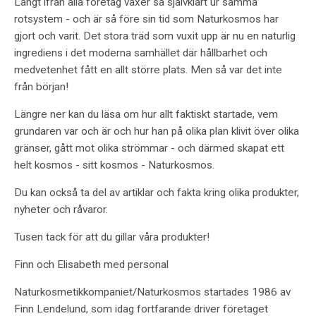
Långt ifrån alla företag växer så självklart ur samma
rotsystem - och är så före sin tid som Naturkosmos har
gjort och varit. Det stora träd som vuxit upp är nu en naturlig
ingrediens i det moderna samhället där hållbarhet och
medvetenhet fått en allt större plats. Men så var det inte
från början!
Längre ner kan du läsa om hur allt faktiskt startade, vem
grundaren var och är och hur han på olika plan klivit över olika
gränser, gått mot olika strömmar - och därmed skapat ett
helt kosmos - sitt kosmos - Naturkosmos.
Du kan också ta del av artiklar och fakta kring olika produkter,
nyheter och råvaror.
Tusen tack för att du gillar våra produkter!
Finn och Elisabeth med personal
Naturkos
metikkompaniet/Naturkosmos startades 1986 av
Finn Lendelund, som idag fortfarande driver företaget