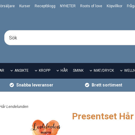
örsäljare
Kurser
Receptblogg
NYHETER
Roots of love
Köpvillkor
Fråg
AR
ANSIKTE
KROPP
HÅR
SMINK
MAT/DRYCK
WELL
Snabba leveranser
Brett sortiment
 Hår Lendelunden
Presentset Hå