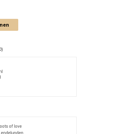
gnen
0)
ml
l
oots of love
 Lendelunden