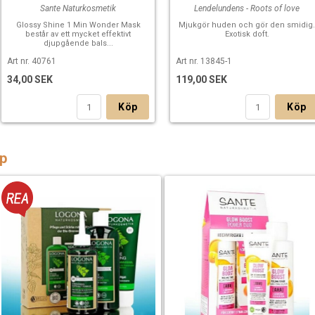
Sante Naturkosmetik
Lendelundens - Roots of love
Glossy Shine 1 Min Wonder Mask
Mjukgör huden och gör den smidig
består av ett mycket effektivt
Exotisk doft.
djupgående bals...
Art nr. 40761
Art nr. 13845-1
34,00 SEK
119,00 SEK
Köp
Köp
p