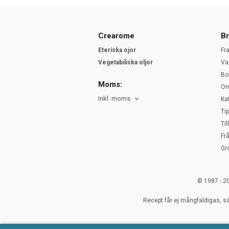
Crearome
Br
Eteriska ojor
Fr
Vegetabiliska oljor
Va
Bo
Moms:
Om
Inkl. moms
Ka
Ti
Ti
Fr
Gr
© 1987 - 2
Recept får ej mångfaldigas, sä