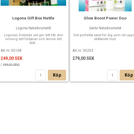
Logona Gift Box Nettle
Glow Boost Power Duo
Logona Naturkosmetik
Sante Naturkosmetik
Logonas 3-delade set ger ditt hår den
Det perfekta valet för dig som vill upp
omsorg det förtjänar och lämna det
strålande hud.
strå...
Art nr. 05108
Art nr. 05253
249,00 SEK
279,00 SEK
(
499,00 SEK
)
Köp
Köp