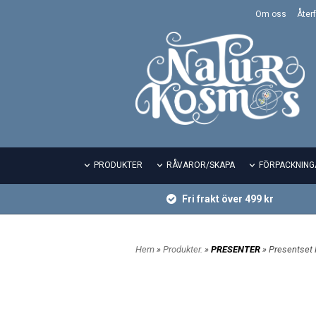
Om oss
Återf
PRODUKTER
RÅVAROR/SKAPA
FÖRPACKNING
Fri frakt över 499 kr
Hem
»
Produkter.
»
PRESENTER
» Presentset