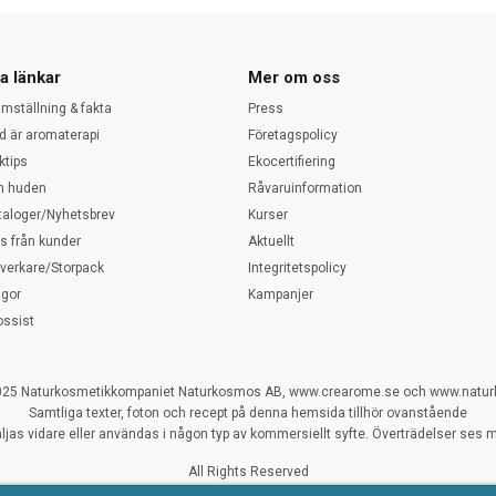
a länkar
Mer om oss
amställning & fakta
Press
d är aromaterapi
Företagspolicy
ktips
Ekocertifiering
 huden
Råvaruinformation
taloger/Nyhetsbrev
Kurser
ps från kunder
Aktuellt
llverkare/Storpack
Integritetspolicy
ågor
Kampanjer
ossist
025 Naturkosmetikkompaniet Naturkosmos AB, www.crearome.se och www.natu
Samtliga texter, foton och recept på denna hemsida tillhör ovanstående
ljas vidare eller användas i någon typ av kommersiellt syfte. Överträdelser ses my
All Rights Reserved