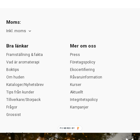
Moms:
Inkl. moms
Bra länkar
Mer om oss
Framställning & fakta
Press
Vad är aromaterapi
Företagspolicy
Boktips
Ekocertifiering
Om huden
Råvaruinformation
Kataloger/Nyhetsbrev
Kurser
Tips från kunder
Aktuellt
Tillverkare/Storpack
Integritetspolicy
Frågor
Kampanjer
Grossist
POWERED BY
Nyhetsbrev - prenumerera