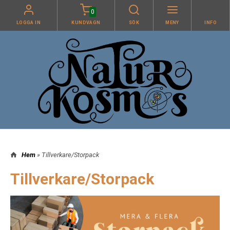
0
LOGGA IN
KUNDVAGN
SÖK
MENY
INFO
Hem
» Tillverkare/Storpack
Tillverkare/Storpack