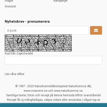
Frågor
Kampanjer
Grossist
Nyhetsbrev - prenumerera
Kod från Captcha-bild:
Läs våra villkor
© 1987 - 2025 Naturkosmetikkompaniet Naturkosmos AB,
www.crearome.se och www.naturkosmos.se.
Samtliga texter, foton och recept på denna hemsida tillhör ovanstående
Recept får ej mångfaldigas, säljas vidare eller användas i någon typ av
kommersiellt syfte. Överträdelser ses mycket allvarligt på och beivras.