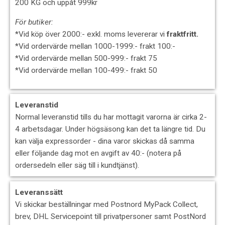
200 KG och uppåt 999kr
För butiker:
*Vid köp över 2000:- exkl. moms levererar vi
fraktfritt.
*Vid ordervärde mellan 1000-1999:- frakt 100:-
*Vid ordervärde mellan 500-999:- frakt 75
*Vid ordervärde mellan 100-499:- frakt 50
Leveranstid
Normal leveranstid tills du har mottagit varorna är cirka 2-
4 arbetsdagar. Under högsäsong kan det ta längre tid. Du
kan välja expressorder - dina varor skickas då samma
eller följande dag mot en avgift av 40:- (notera på
ordersedeln eller säg till i kundtjänst).
Leveranssätt
Vi skickar beställningar med Postnord MyPack Collect,
brev, DHL Servicepoint till privatpersoner samt PostNord