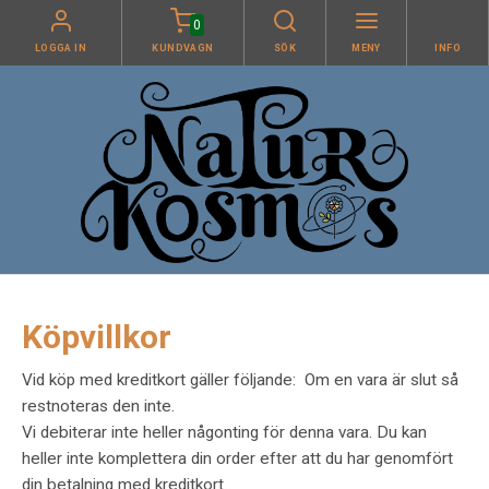
0
LOGGA IN
KUNDVAGN
SÖK
MENY
INFO
Köpvillkor
Vid köp med kreditkort gäller följande:
Om en vara är slut så
restnoteras den inte.
Vi debiterar inte heller någonting för denna vara.
Du kan
heller inte komplettera din order efter att du har genomfört
din betalning med kreditkort.