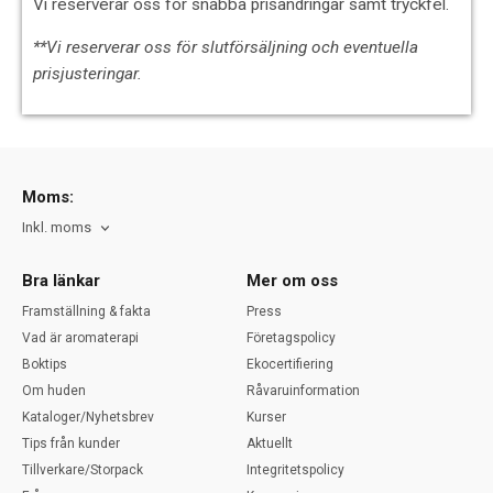
Vi reserverar oss för snabba prisändringar samt tryckfel.
**Vi reserverar oss för slutförsäljning och eventuella
prisjusteringar.
Moms:
Inkl. moms
Bra länkar
Mer om oss
Framställning & fakta
Press
Vad är aromaterapi
Företagspolicy
Boktips
Ekocertifiering
Om huden
Råvaruinformation
Kataloger/Nyhetsbrev
Kurser
Tips från kunder
Aktuellt
Tillverkare/Storpack
Integritetspolicy