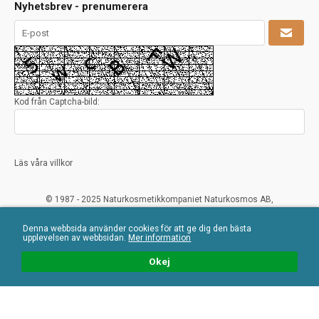
Nyhetsbrev - prenumerera
Kod från Captcha-bild:
Läs våra villkor
© 1987 - 2025 Naturkosmetikkompaniet Naturkosmos AB,
www.crearome.se och www.naturkosmos.se.
Samtliga texter, foton och recept på denna hemsida tillhör ovanstående
Denna webbsida använder cookies för att ge dig den bästa
upplevelsen av webbsidan.
Mer information
Recept får ej mångfaldigas, säljas vidare eller användas i någon typ av
kommersiellt syfte. Överträdelser ses mycket allvarligt på och beivras.
Okej
All Rights Reserved
Naturliga ekologiska certifierade råvaror