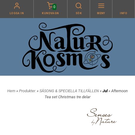
0
LOGGA IN
KUNDVAGN
SÖK
MENY
INFO
Hem
»
Produkter.
»
SÄSONG & SPECIELLA TILLFÄLLEN
»
Jul
» Afternoon
Tea set Christmas tre delar