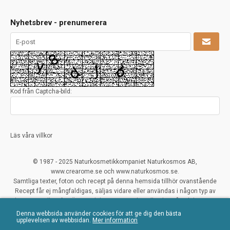
Nyhetsbrev - prenumerera
Kod från Captcha-bild:
Läs våra villkor
© 1987 - 2025 Naturkosmetikkompaniet Naturkosmos AB,
www.crearome.se och www.naturkosmos.se.
Samtliga texter, foton och recept på denna hemsida tillhör ovanstående
Recept får ej mångfaldigas, säljas vidare eller användas i någon typ av
kommersiellt syfte. Överträdelser ses mycket allvarligt på och beivras.
Denna webbsida använder cookies för att ge dig den bästa
All Rights Reserved
upplevelsen av webbsidan.
Mer information