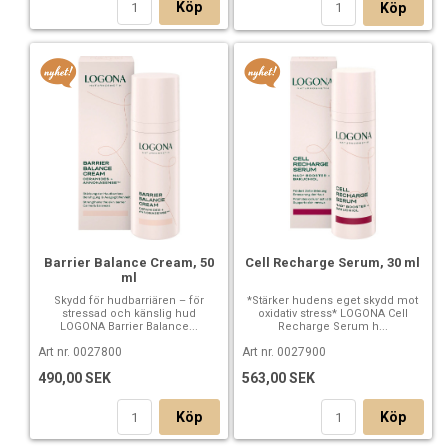
• Främjar den naturliga hårväxten och minskar synliga tecken
Köp
Köp
på håravfall
• Motverkar hormonellt och stressrelaterat försvagade
hårsäckar
• Hjälper till att förebygga förtida grånande
• Bidrar till fylligare, starkare och mer motståndskraftigt hår
• Aktiverar hårbottens mikrocirkulation
Ingredienser:
Ingredients: Aqua (Water), Propanediol, Glycerin,
Polyglyceryl-10 Laurate, Caffeine*, Sodium Lactate, Lactic
Acid, Phyllanthus Emblica Fruit Extract, Aloe Barbadensis
Leaf Juice Powder*, Citric Acid, Potassium Sorbate, Parfum
Barrier Balance Cream, 50
Cell Recharge Serum, 30 ml
ml
(Fragrance)**, Limonene**, Citrus Aurantium Peel Oil**,
Linalool**, Citral** *from certified organic cultivation **from
Skydd för hudbarriären – för
*Stärker hudens eget skydd mot
stressad och känslig hud
oxidativ stress* LOGONA Cell
natural essential oils
LOGONA Barrier Balance...
Recharge Serum h...
Art nr. 0027800
Art nr. 0027900
490,00 SEK
563,00 SEK
Köp
Köp