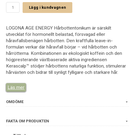
Lägg i kundvagnen
LOGONA AGE ENERGY Hårbottentonikum är särskilt
utvecklat för hormonellt belastad, försvagad eller
håravfallsbenägen hårbotten. Den kraftfulla leave-in-
formulan verkar där håravfall börjar – vid hårbotten och
hårrötterna. Kombinationen av ekologiskt koffein och den
högpresterande växtbaserade aktiva ingrediensen
Kerascalp™ stödjer hårbottens naturliga funktion, stimulerar
hårväxten och bidrar till synligt fylligare och starkare hår.
Den innovativa ingrediensen Kerascalp™ är ett
Läs mer
multifunktionellt växtkomplex som har utvecklats för att
stärka både hårbotten och hårrötter. Den hjälper till att stödja
hårbottens naturliga skyddsbarriär, motverkar hormonella
OMDÖME
och stressrelaterade förändringar samt förbättrar hårets
förankring i hårbotten. På så sätt kan synliga tecken på
håravfall förebyggas. Kerascalp™ bidrar även till att stärka
FAKTA OM PRODUKTEN
hårstrukturen, minska håravbrott och motverka förtida
grånande.