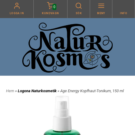
0
LOGGA IN
KUNDVAGN
SÖK
MENY
INFO
Hem
»
Logona Naturkosmetik
» Age Energy Kopfhaut-Tonikum, 150 ml