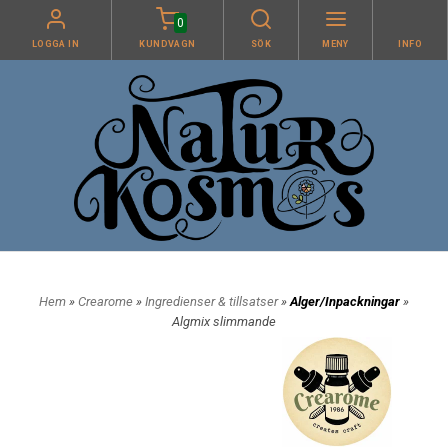
0
LOGGA IN
KUNDVAGN
SÖK
MENY
INFO
Hem
»
Crearome
»
Ingredienser & tillsatser
»
Alger/Inpackningar
»
Algmix slimmande