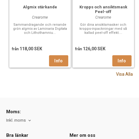
Algmix stärkande
Kropps och ansiktsmask
Peel-off
Crearome
Crearome
Sammandragande och renande
Gör dina ansiktsmasker och
grön algmix av Laminaria Digitata
kropps-inpackningar med så
och Lithothamniu...
kallad peel-off effekt....
118,00 SEK
126,00 SEK
från
från
Visa Alla
Moms:
Inkl. moms
Bra länkar
Mer om oss