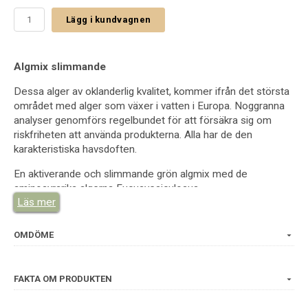
Lägg i kundvagnen
Algmix slimmande
Dessa alger av oklanderlig kvalitet, kommer ifrån det största
området med alger som växer i vatten i Europa. Noggranna
analyser genomförs regelbundet för att försäkra sig om
riskfriheten att använda produkterna. Alla har de den
karakteristiska havsdoften.
En aktiverande och slimmande grön algmix med de
aminosyrarika algerna Fucusvesiculosus,
Läs mer
Ascophyllumnodosum och Laminaria Diagitata som har en
slimmande effekt.
OMDÖME
Vetenskapligt namn: Algae
These algae of impeccable quality come from the largest
FAKTA OM PRODUKTEN
area of growing algae in water in
Europe. Careful analyzes are conducted regularly to ensure