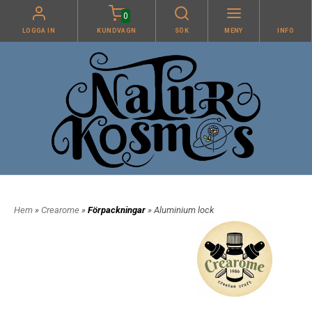
0
LOGGA IN
KUNDVAGN
SÖK
MENY
INFO
Hem
»
Crearome
»
Förpackningar
» Aluminium lock