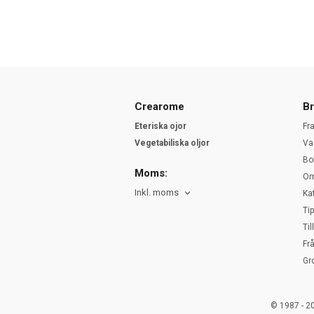
Crearome
Br
Eteriska ojor
Fr
Vegetabiliska oljor
Va
Bo
Moms:
Om
Inkl. moms
Ka
Ti
Ti
Fr
Gr
© 1987 - 2