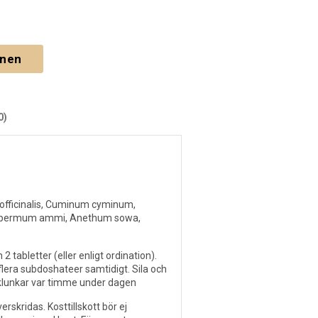
gnen
0)
 officinalis, Cuminum cyminum,
yspermum ammi, Anethum sowa,
 2 tabletter (eller enligt ordination).
lera subdoshateer samtidigt. Sila och
 klunkar var timme under dagen
skridas. Kosttillskott bör ej