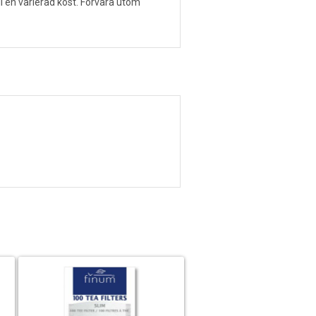
ll en varierad kost. Förvara utom