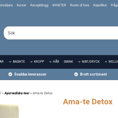
örsäljare
Kurser
Receptblogg
NYHETER
Roots of love
Köpvillkor
Fråg
AR
ANSIKTE
KROPP
HÅR
SMINK
MAT/DRYCK
WELL
Snabba leveranser
Brett sortiment
ER
»
Ayurvediska teer
» Ama-te Detox
Ama-te Detox