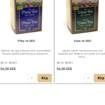
Pitta-te EKO
Vata-te EKO
Känner du dig irriterad eller överhettad?
Lakrits, kanel, kardemumma och
Denna subtila blandning av kardemu...
ingefära ger detta te söt smak och dof
Det ä...
Art nr. AY002
Art nr. AY001
56,00 SEK
56,00 SEK
Köp
Köp