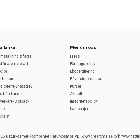
a länkar
Mer om oss
amställning & fakta
Press
d är aromaterapi
Företagspolicy
ktips
Ekocertifiering
 huden
Råvaruinformation
taloger/Nyhetsbrev
Kurser
ps från kunder
Aktuellt
llverkare/Storpack
Integritetspolicy
ågor
Kampanjer
ossist
025 Naturkosmetikkompaniet Naturkosmos AB, www.crearome.se och www.natu