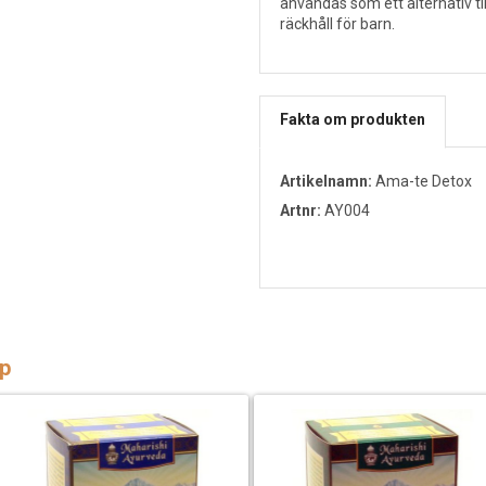
användas som ett alternativ ti
räckhåll för barn.
Fakta om produkten
Artikelnamn:
Ama-te Detox
Artnr:
AY004
p