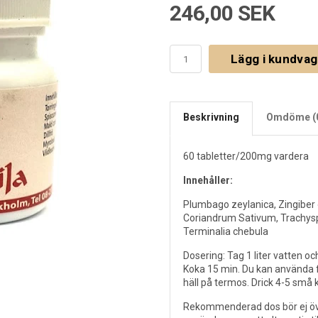
246,00 SEK
Lägg i kundva
Beskrivning
Omdöme (
60 tabletter/200mg vardera
Innehåller:
Plumbago zeylanica, Zingiber
Coriandrum Sativum, Trach
Terminalia chebula
Dosering: Tag 1 liter vatten och
Koka 15 min. Du kan använda f
häll på termos. Drick 4-5 små
Rekommenderad dos bör ej över