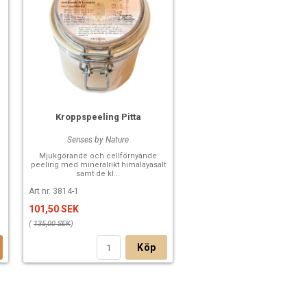
Kroppspeeling Pitta
Senses by Nature
Mjukgörande och cellförnyande
peeling med mineralrikt himalayasalt
samt de kl...
Art nr. 3814-1
101,50 SEK
(
135,00 SEK
)
Köp