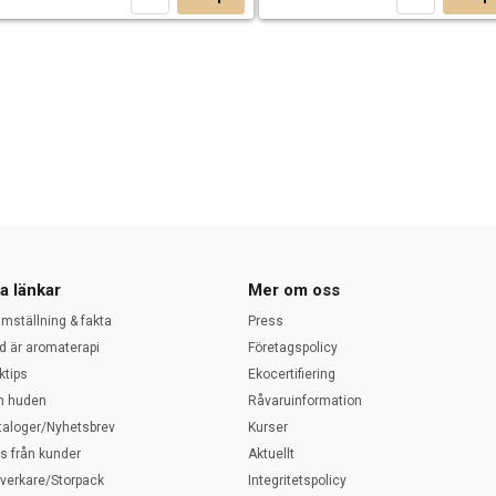
a länkar
Mer om oss
amställning & fakta
Press
d är aromaterapi
Företagspolicy
ktips
Ekocertifiering
 huden
Råvaruinformation
taloger/Nyhetsbrev
Kurser
ps från kunder
Aktuellt
llverkare/Storpack
Integritetspolicy