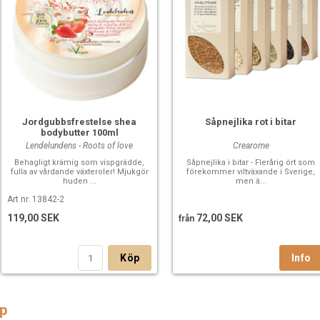
Jordgubbsfrestelse shea
Såpnejlika rot i bitar
bodybutter 100ml
Lendelundens - Roots of love
Crearome
Behagligt krämig som vispgrädde,
Såpnejlika i bitar - Flerårig ört som
fulla av vårdande växteroler! Mjukgör
förekommer viltväxande i Sverige,
huden ...
men ä...
Art nr. 13842-2
119,00 SEK
72,00 SEK
från
Köp
p