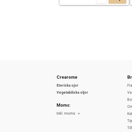
Crearome
Br
Eteriska ojor
Fr
Vegetabiliska oljor
Va
Bo
Moms:
Om
Inkl. moms
Ka
Ti
Ti