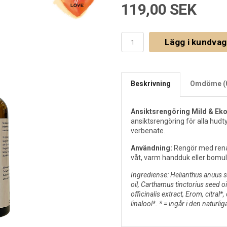
119,00 SEK
Lägg i kundva
Beskrivning
Omdöme (
Ansiktsrengöring Mild & Eko
ansiktsrengöring för alla hudty
verbenate.
Användning:
Rengör med rena
våt, varm handduk eller bomull
Ingrediense: Helianthus anuus 
oil, Carthamus tinctorius seed o
officinalis extract, Erom, citral*
linalool*. * = ingår i den naturli