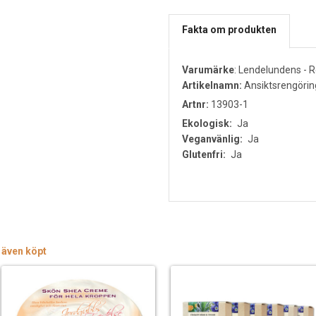
Fakta om produkten
Varumärke
:
Lendelundens - R
Artikelnamn:
Ansiktsrengöring
Artnr:
13903-1
Ekologisk:
Ja
Veganvänlig:
Ja
Glutenfri:
Ja
 även köpt