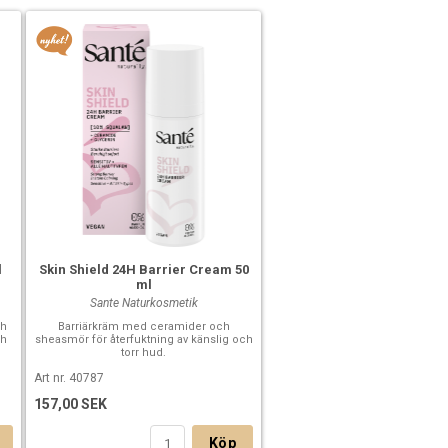
l
Skin Shield 24H Barrier Cream 50
ml
Sante Naturkosmetik
ch
Barriärkräm med ceramider och
ch
sheasmör för återfuktning av känslig och
torr hud.
Art nr. 40787
157,00 SEK
Köp