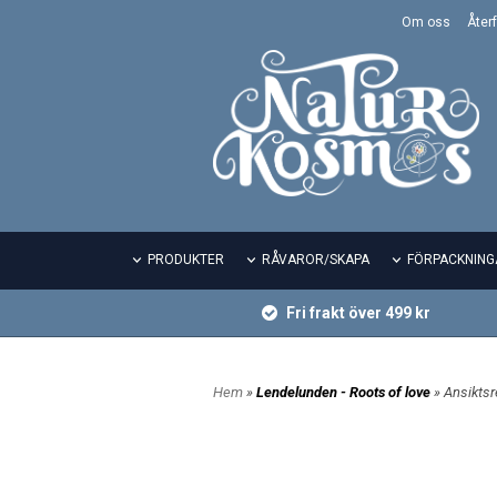
Om oss
Återf
PRODUKTER
RÅVAROR/SKAPA
FÖRPACKNING
Fri frakt över 499 kr
Hem
»
Lendelunden - Roots of love
» Ansikts