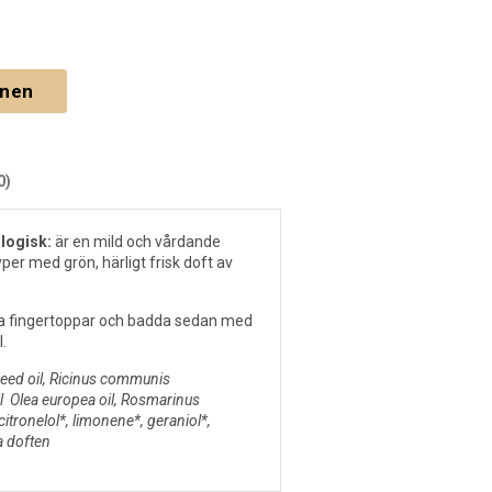
gnen
0)
logisk:
är en mild och vårdande
per med grön, härligt frisk doft av
 fingertoppar och badda sedan med
.
seed oil, Ricinus communis
il Olea europea oil, Rosmarinus
, citronelol*, limonene*, geraniol*,
ga doften