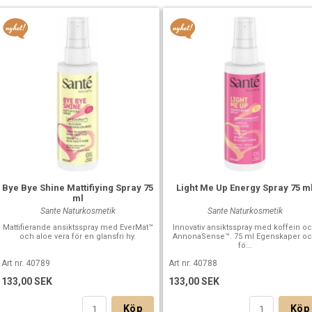
Bye Bye Shine Mattifiying Spray 75
Light Me Up Energy Spray 75 m
ml
Sante Naturkosmetik
Sante Naturkosmetik
Mattifierande ansiktsspray med EverMat™
Innovativ ansiktsspray med koffein o
och aloe vera för en glansfri hy.
AnnonaSense™. 75 ml Egenskaper o
fö...
Art nr. 40789
Art nr. 40788
133,00 SEK
133,00 SEK
Köp
Köp