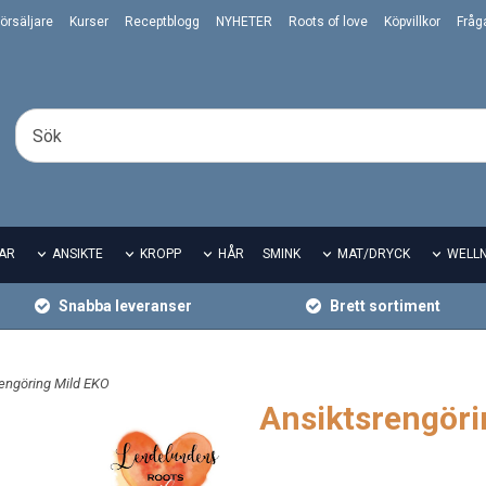
örsäljare
Kurser
Receptblogg
NYHETER
Roots of love
Köpvillkor
Fråg
AR
ANSIKTE
KROPP
HÅR
SMINK
MAT/DRYCK
WELL
Snabba leveranser
Brett sortiment
rengöring Mild EKO
Ansiktsrengöri