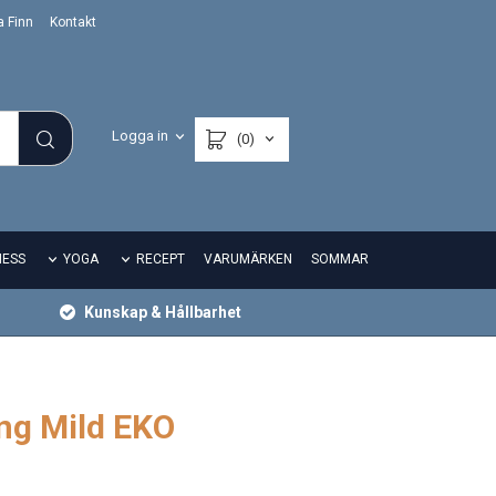
a Finn
Kontakt
Logga in
(0)
NESS
YOGA
RECEPT
VARUMÄRKEN
SOMMAR
Kunskap & Hållbarhet
ng Mild EKO