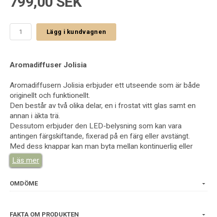
799,00 SEK
Lägg i kundvagnen
Aromadiffuser Jolisia
Aromadiffusern Jolisia erbjuder ett utseende som är både
originellt och funktionellt.
Den består av två olika delar, en i frostat vitt glas samt en
annan i äkta trä.
Dessutom erbjuder den LED-belysning som kan vara
antingen färgskiftande, fixerad på en färg eller avstängt.
Med dess knappar kan man byta mellan kontinuerlig eller
alternerande diffusion som båda stannar när tanken är tom.
Läs mer
Täcker yta upp till 40 m²
OMDÖME
Tryckknappar
Belysning med olika lägen
Modern design
FAKTA OM PRODUKTEN