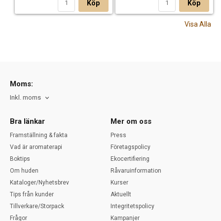
Köp
Köp
Visa Alla
Moms:
Inkl. moms
Bra länkar
Mer om oss
Framställning & fakta
Press
Vad är aromaterapi
Företagspolicy
Boktips
Ekocertifiering
Om huden
Råvaruinformation
Kataloger/Nyhetsbrev
Kurser
Tips från kunder
Aktuellt
Tillverkare/Storpack
Integritetspolicy
Frågor
Kampanjer