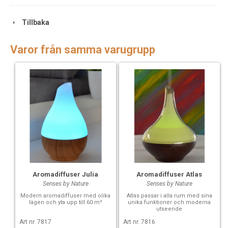
Diameter: 10 cm
Höjd: 15 cm
Tillbaka
Varor från samma varugrupp
Aromadiffuser Atlas
Aromadiffuser Julia
Senses by Nature
Senses by Nature
Atlas passar i alla rum med sina
Modern aromadiffuser med olika
unika funktioner och moderna
lägen och yta upp till 60 m²
utseende
Art nr. 7816
Art nr. 7817