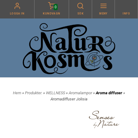
0
LOGGA IN
KUNDVAGN
SÖK
MENY
INFO
Hem
»
Produkter.
»
WELLNESS
»
Aromalampor
»
Aroma diffuser
»
Aromadiffuser Jolisia