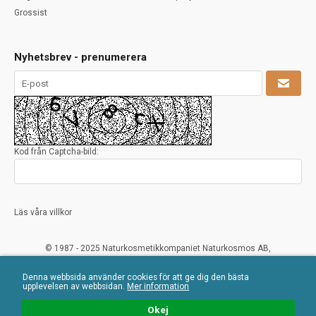
Grossist
Nyhetsbrev - prenumerera
Kod från Captcha-bild:
Läs våra villkor
© 1987 - 2025 Naturkosmetikkompaniet Naturkosmos AB,
www.crearome.se och www.naturkosmos.se.
Samtliga texter, foton och recept på denna hemsida tillhör ovanstående
Denna webbsida använder cookies för att ge dig den bästa
upplevelsen av webbsidan.
Mer information
Recept får ej mångfaldigas, säljas vidare eller användas i någon typ av
kommersiellt syfte. Överträdelser ses mycket allvarligt på och beivras.
Okej