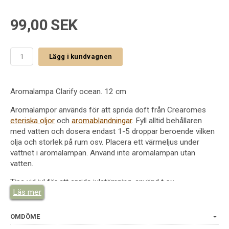
99,00 SEK
Lägg i kundvagnen
Aromalampa Clarify ocean. 12 cm
Aromalampor används för att sprida doft från Crearomes
eteriska oljor
och
aromablandningar
. Fyll alltid behållaren
med vatten och dosera endast 1-5 droppar beroende vilken
olja och storlek på rum osv. Placera ett värmeljus under
vattnet i aromalampan. Använd inte aromalampan utan
vatten.
Tips vid jul för att sprida julstämning, använd t ex
Läs mer
aromablandning
Julmys
eller
Kryddstämning
.
Vid avslappning använd t ex
Lavendel
eller
Lugn och Ro
eller
John Blund
.
OMDÖME
På toalett
Cool and Clean
och
Citrus Frisk
samt
Citrongräs
.