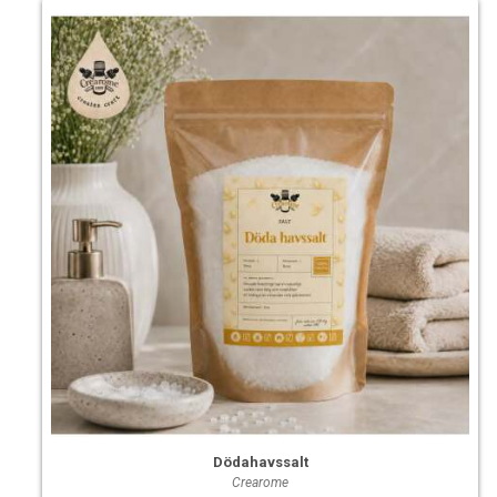
Dödahavssalt
Crearome