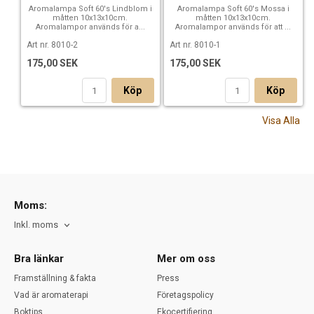
Aromalampa Soft 60's Lindblom i
Aromalampa Soft 60's Mossa i
måtten 10x13x10cm.
måtten 10x13x10cm.
Aromalampor används för a...
Aromalampor används för att ...
Art nr. 8010-2
Art nr. 8010-1
175,00 SEK
175,00 SEK
Köp
Köp
Visa Alla
Moms:
Inkl. moms
Bra länkar
Mer om oss
Framställning & fakta
Press
Vad är aromaterapi
Företagspolicy
Boktips
Ekocertifiering