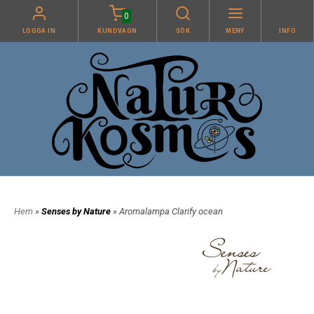
0
LOGGA IN
KUNDVAGN
SÖK
MENY
INFO
Hem
»
Senses by Nature
» Aromalampa Clarify ocean