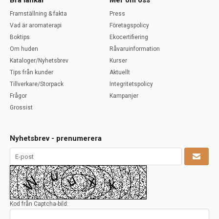
Bra länkar
Mer om oss
Framställning & fakta
Press
Vad är aromaterapi
Företagspolicy
Boktips
Ekocertifiering
Om huden
Råvaruinformation
Kataloger/Nyhetsbrev
Kurser
Tips från kunder
Aktuellt
Tillverkare/Storpack
Integritetspolicy
Frågor
Kampanjer
Grossist
Nyhetsbrev - prenumerera
Kod från Captcha-bild: