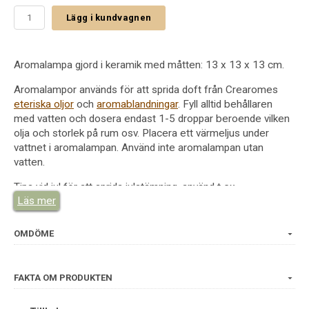
Lägg i kundvagnen
Aromalampa gjord i keramik med måtten: 13 x 13 x 13 cm.
Aromalampor används för att sprida doft från Crearomes
eteriska oljor
och
aromablandningar
. Fyll alltid behållaren
med vatten och dosera endast 1-5 droppar beroende vilken
olja och storlek på rum osv. Placera ett värmeljus under
vattnet i aromalampan. Använd inte aromalampan utan
vatten.
Tips vid jul för att sprida julstämning, använd t ex
Läs mer
aromablandning
Julmys
eller
Kryddstämning
.
Vid avslappning använd t ex
Lavendel
eller
Lugn och Ro
eller
John Blund
.
OMDÖME
På toalett
Cool and Clean
och
Citrus Frisk
samt
Citrongräs
.
Sommarkvällar
Citronella
m fl.
FAKTA OM PRODUKTEN