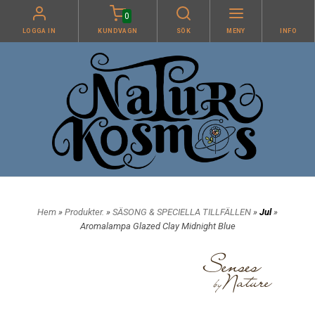
0
LOGGA IN
KUNDVAGN
SÖK
MENY
INFO
Hem
»
Produkter.
»
SÄSONG & SPECIELLA TILLFÄLLEN
»
Jul
»
Aromalampa Glazed Clay Midnight Blue