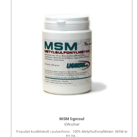
MSM lignisul
ION-silver
Populärt kosttillskott i pulverform. 100% MetylSulfonylMetan. MSM är
en na...