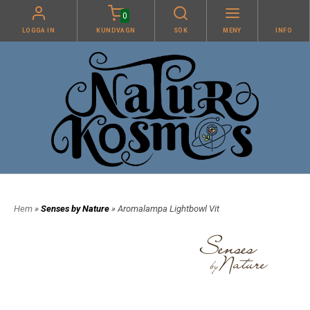
0
LOGGA IN
KUNDVAGN
SÖK
MENY
INFO
Hem
»
Senses by Nature
» Aromalampa Lightbowl Vit