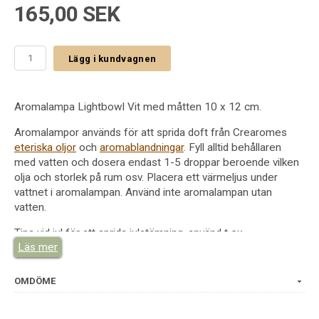
165,00 SEK
Lägg i kundvagnen
Aromalampa Lightbowl Vit med måtten 10 x 12 cm.
Aromalampor används för att sprida doft från Crearomes
eteriska oljor
och
aromablandningar
. Fyll alltid behållaren
med vatten och dosera endast 1-5 droppar beroende vilken
olja och storlek på rum osv. Placera ett värmeljus under
vattnet i aromalampan. Använd inte aromalampan utan
vatten.
Tips vid jul för att sprida julstämning, använd t ex
Läs mer
aromablandning
Julmys
eller
Kryddstämning
.
Vid avslappning använd t ex
Lavendel
eller
Lugn och Ro
eller
John Blund
.
OMDÖME
På toalett
Cool and Clean
och
Citrus Frisk
samt
Citrongräs
.
Sommarkvällar
Citronella
m fl.