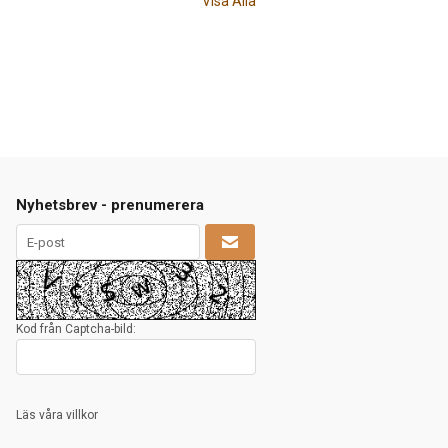
Visa Alla
Nyhetsbrev - prenumerera
Kod från Captcha-bild:
Läs våra villkor