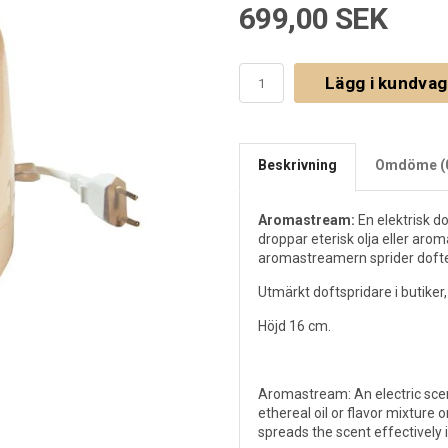
699,00 SEK
Lägg i kundva
Beskrivning
Omdöme (
Aromastream:
En elektrisk d
droppar eterisk olja eller arom
aromastreamern sprider dofte
Utmärkt doftspridare i butik
Höjd 16 cm.
Aromastream: An electric scent
ethereal oil or flavor mixture 
spreads the scent effectively 