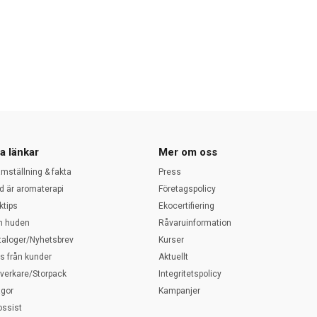
a länkar
Mer om oss
amställning & fakta
Press
d är aromaterapi
Företagspolicy
ktips
Ekocertifiering
 huden
Råvaruinformation
taloger/Nyhetsbrev
Kurser
ps från kunder
Aktuellt
llverkare/Storpack
Integritetspolicy
ågor
Kampanjer
ossist