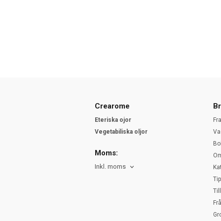
Crearome
Br
Eteriska ojor
Fr
Vegetabiliska oljor
Va
Bo
Moms:
Om
Inkl. moms
Ka
Ti
Ti
Fr
Gr