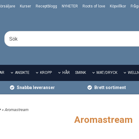
örsäljare
Kurser
Receptblogg
NYHETER
Roots of love
Köpvillkor
Fråg
AR
ANSIKTE
KROPP
HÅR
SMINK
MAT/DRYCK
WELL
Snabba leveranser
Brett sortiment
r
» Aromastream
Aromastream