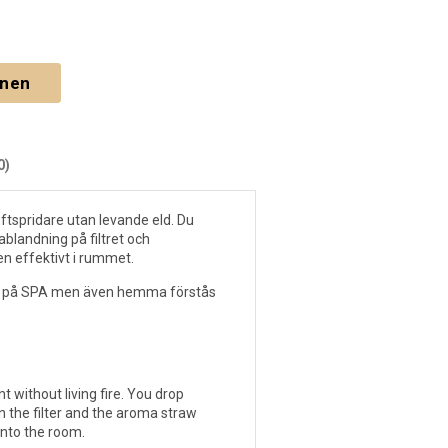
gnen
0)
oftspridare utan levande eld. Du
ablandning på filtret och
n effektivt i rummet.
er, på SPA men även hemma förstås
 without living fire. You drop
on the filter and the aroma straw
into the room.