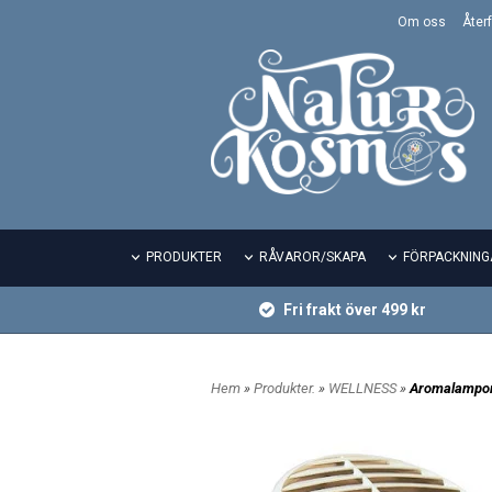
Om oss
Återf
PRODUKTER
RÅVAROR/SKAPA
FÖRPACKNING
Fri frakt över 499 kr
Hem
»
Produkter.
»
WELLNESS
»
Aromalampo