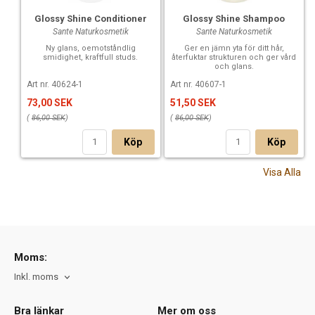
Glossy Shine Conditioner
Glossy Shine Shampoo
Sante Naturkosmetik
Sante Naturkosmetik
Ny glans, oemotståndlig
Ger en jämn yta för ditt hår,
smidighet, kraftfull studs.
återfuktar strukturen och ger vård
och glans.
Art nr. 40624-1
Art nr. 40607-1
73,00 SEK
51,50 SEK
(
86,00 SEK
)
(
86,00 SEK
)
Köp
Köp
Visa Alla
Moms:
Inkl. moms
Bra länkar
Mer om oss