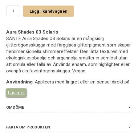
Lägg i kundvagnen
Aura Shades 03 Solaris
SANTÉ Aura Shades 03 Solaris är en mångsidig
glitterögonsskugga med färgglada glitterpigment som skapar
flerdimensionella shimmereffekter. Den lätta texturen med
ekologisk jojobaolja och argannolja smälter in sömlöst utan
att smula eller falla av. Används ensam, som highlighter eller
ovanpå din favoritögonsskugga. Vegan.
Användning
: Applicera med fingret eller en pensel direkt på
ögonlocket. Kan även användas som highlighter på kinder
Läs mer
och panna.
Mängd
: 2g
OMDÖME
Ingredienser
: Mica, Synthetic Fluorphlogopite,
Caprylic/Capric Triglyceride, Copernicia Cerifera (Carnauba)
FAKTA OM PRODUKTEN
Wax, Macadamia Integrifolia/Tetraphylla Seed Oil,
Simmondsia Chinensis (Jojoba) Seed Oil*, Magnolia