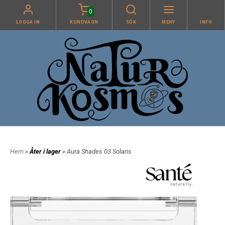
0
LOGGA IN
KUNDVAGN
SÖK
MENY
INFO
Hem
»
Åter i lager
» Aura Shades 03 Solaris