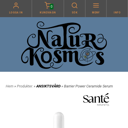
0
LOGGA IN
KUNDVAGN
SÖK
MENY
INFO
Hem
»
Produkter.
»
ANSIKTSVÅRD
» Barrier Power Ceramide Serum