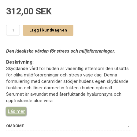
312,00 SEK
Lägg i kundvagnen
Den idealiska vården för stress och miljöföroreningar.
Beskrivning:
Skyddande vård för huden är väsentlig eftersom den utsätts
för olika miljöföroreningar och stress varje dag. Denna
formulering med ceramider stödjer hudens egen skyddande
funktion och låser därmed in fukten i huden optimalt.
Serumet är avrundat med återfuktande hyaluronsyra och
uppfriskande aloe vera.
Läs mer
Mängd:
30 ml
OMDÖME
Egenskaper & fördelar:
För alla hudtyper