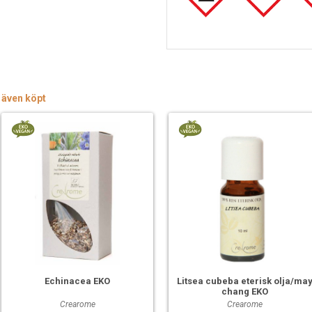
 även köpt
Echinacea EKO
Litsea cubeba eterisk olja/ma
chang EKO
Crearome
Crearome