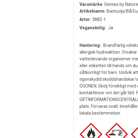
Varumärke
:
Senses by Natur
Artikelnamn:
Bastuolja Blå Eu
Artnr:
3882-1
Veganvänlig:
Ja
Hantering:
Brandfarlig vätska
allergisk hudreaktion. Orsakar 
vattenlevande organismer med
eller etiketten till hands om 
oåtkomligt för barn. Undvik 
ögonskydd/skyddshandskar/s
ÖGONEN: Skölj försiktigt med v
kontaktlinser om det går lätt. 
GIFTINFORMATIONSCENTRALEN/l
plats. Förvaras svalt. Innehål
lokala bestämmelser.