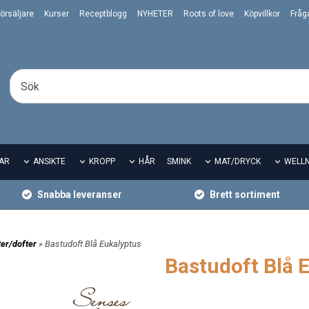
örsäljare
Kurser
Receptblogg
NYHETER
Roots of love
Köpvillkor
Fråg
AR
ANSIKTE
KROPP
HÅR
SMINK
MAT/DRYCK
WELL
Snabba leveranser
Brett sortiment
er/dofter
» Bastudoft Blå Eukalyptus
Bastudoft Blå 