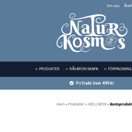
Om oss
Återf
PRODUKTER
RÅVAROR/SKAPA
FÖRPACKNING
Fri frakt över 499 kr
Hem
»
Produkter.
»
WELLNESS
»
Bastuprodukt