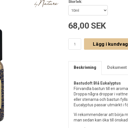
Storlek:
68,00 SEK
Lägg i kundva
Beskrivning
Dokument 
Bastudoft Blå Eukalyptus
Förvandla bastun till en aroma
Droppa några droppar i vattne
eller stenarna och bastun fyll
Eucalyptus passar utmärkt i fö
Vi rekommenderar att börja med 
man sedan kan öka till önska