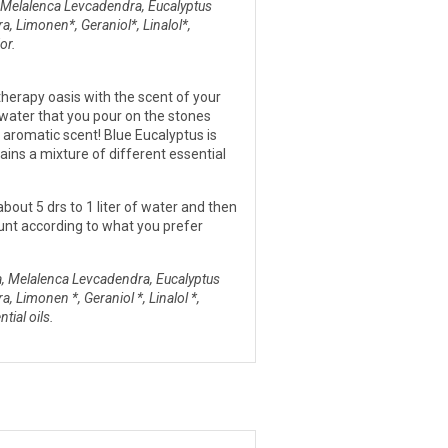
, Melalenca Levcadendra, Eucalyptus
a, Limonen*, Geraniol*, Linalol*,
or.
herapy oasis with the scent of your
 water that you pour on the stones
e aromatic scent! Blue Eucalyptus is
ains a mixture of different essential
out 5 drs to 1 liter of water and then
unt according to what you prefer
a, Melalenca Levcadendra, Eucalyptus
, Limonen *, Geraniol *, Linalol *,
tial oils.