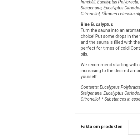
Innehåll: Eucalyptus Polybracta
Staigenana, Eucalyptus Citriodor
Citronellol, *Ämnen i eteriska olj
Blue Eucalyptus
Turn the sauna into an aromat
choice! Put some drops in the
and the sauna is filled with th
perfect for times of cold! Cont
oils.
We recommend starting with ab
increasing to the desired amo
yourself.
Contents: Eucalyptus Polybract
Staigenana, Eucalyptus Citriodora
Citronellol, * Substances in essen
Fakta om produkten