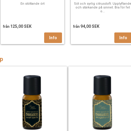
En stöttande ört
Söt och syrlig citrusdoft. Upplyftand
och stärkande på sinnet. Bra för fet
o...
125,00 SEK
94,00 SEK
från
från
p