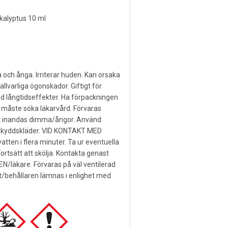
e
kalyptus 10 ml
 och ånga. Irriterar huden. Kan orsaka
allvarliga ögonskador. Giftigt för
 långtidseffekter. Ha förpackningen
du måste söka läkarvård. Förvaras
att inandas dimma/ångor. Använd
kyddskläder. VID KONTAKT MED
atten i flera minuter. Ta ur eventuella
Fortsätt att skölja. Kontakta genast
äkare. Förvaras på väl ventilerad
let/behållaren lämnas i enlighet med