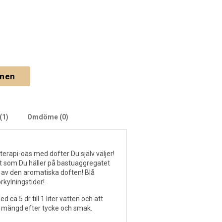
gnen
(1)
Omdöme (0)
terapi-oas med dofter Du själv väljer!
t som Du häller på bastuaggregatet
s av den aromatiska doften! Blå
rkylningstider!
ca 5 dr till 1 liter vatten och att
d mängd efter tycke och smak.