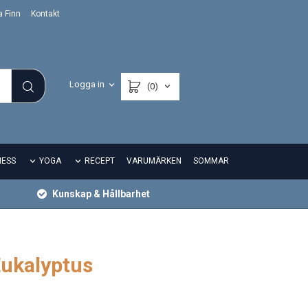
a Finn
Kontakt
Logga in
(0)
NESS
YOGA
RECEPT
VARUMÄRKEN
SOMMAR
Kunskap & Hållbarhet
Eukalyptus