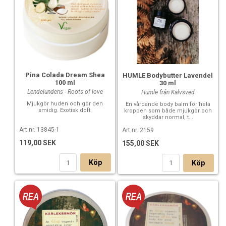
Pina Colada Dream Shea
HUMLE Bodybutter Lavendel
100 ml
30 ml
Lendelundens - Roots of love
Humle från Kalvsved
Mjukgör huden och gör den
En vårdande body balm för hela
smidig. Exotisk doft.
kroppen som både mjukgör och
skyddar normal, t...
Art nr. 13845-1
Art nr. 2159
119,00 SEK
155,00 SEK
Köp
Köp