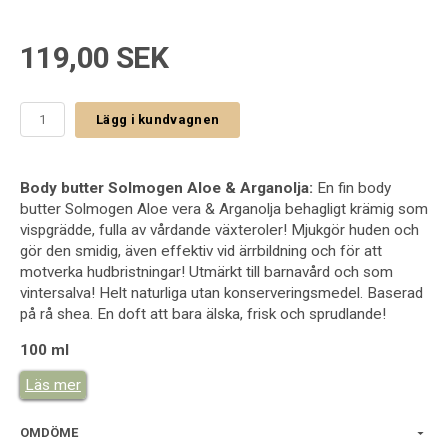
119,00 SEK
Lägg i kundvagnen
Body butter Solmogen Aloe & Arganolja:
En fin body
butter Solmogen Aloe vera & Arganolja behagligt krämig som
vispgrädde, fulla av vårdande växteroler! Mjukgör huden och
gör den smidig, även effektiv vid ärrbildning och för att
motverka hudbristningar! Utmärkt till barnavård och som
vintersalva! Helt naturliga utan konserveringsmedel. Baserad
på rå shea. En doft att bara älska, frisk och sprudlande!
100 ml
Läs mer
Innehåll
: Aloe och Arganolja
A body butter that Soften the skin and make it smoother,
OMDÖME
even effective on scarring and to prevent