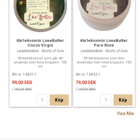
Kärlekssmör LoveButter
Kärlekssmör LoveButter
Cocos Virgin
Pure Rose
Lendelundens - Roots of love
Lendelundens - Roots of love
Ett kärlekssmör som går att
Ett kärlekssmör som kan
använda över hela kroppen. 100
användas över hela kroppen. 100
ml
ml
Art nr. 13831-1
Art nr. 13832-1
99,00 SEK
79,00 SEK
(
165,00 SEK
)
(
132,00 SEK
)
Köp
Köp
Visa Alla