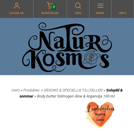
0
LOGGA IN
KUNDVAGN
SÖK
MENY
INFO
Hem
»
Produkter.
»
SÄSONG & SPECIELLA TILLFÄLLEN
»
Solsydd &
sommar
» Body butter Solmogen Aloe & Arganolja 100 ml