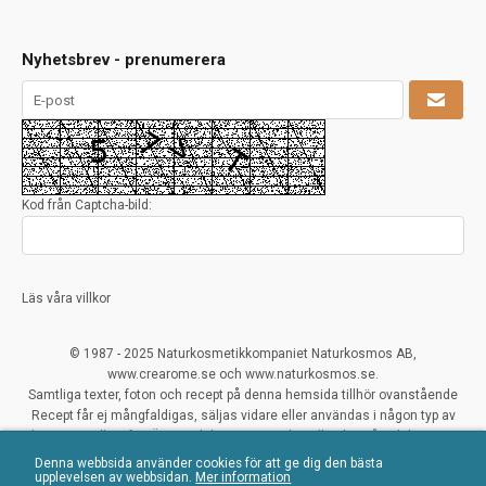
Nyhetsbrev - prenumerera
Kod från Captcha-bild:
Läs våra villkor
© 1987 - 2025 Naturkosmetikkompaniet Naturkosmos AB,
www.crearome.se och www.naturkosmos.se.
Samtliga texter, foton och recept på denna hemsida tillhör ovanstående
Recept får ej mångfaldigas, säljas vidare eller användas i någon typ av
kommersiellt syfte. Överträdelser ses mycket allvarligt på och beivras.
Denna webbsida använder cookies för att ge dig den bästa
All Rights Reserved
upplevelsen av webbsidan.
Mer information