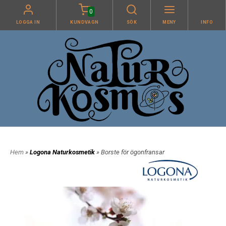
0
LOGGA IN
KUNDVAGN
SÖK
MENY
INFO
Hem
»
Logona Naturkosmetik
» Borste för ögonfransar