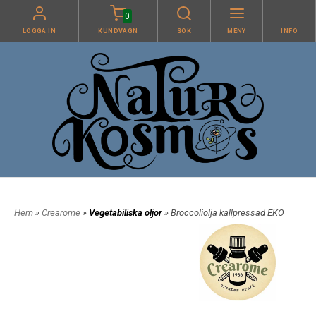
0
LOGGA IN
KUNDVAGN
SÖK
MENY
INFO
Hem
»
Crearome
»
Vegetabiliska oljor
» Broccoliolja kallpressad EKO