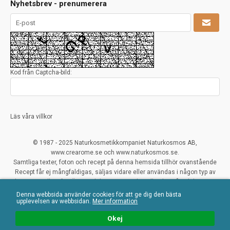
Nyhetsbrev - prenumerera
Kod från Captcha-bild:
Läs våra villkor
© 1987 - 2025 Naturkosmetikkompaniet Naturkosmos AB,
www.crearome.se och www.naturkosmos.se.
Samtliga texter, foton och recept på denna hemsida tillhör ovanstående
Recept får ej mångfaldigas, säljas vidare eller användas i någon typ av
kommersiellt syfte. Överträdelser ses mycket allvarligt på och beivras.
Denna webbsida använder cookies för att ge dig den bästa
All Rights Reserved
upplevelsen av webbsidan.
Mer information
Naturliga ekologiska certifierade råvaror
Okej