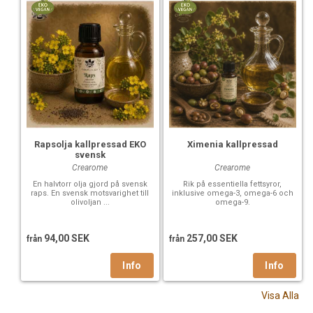
Rapsolja kallpressad EKO
Ximenia kallpressad
svensk
Crearome
Crearome
En halvtorr olja gjord på svensk
Rik på essentiella fettsyror,
raps. En svensk motsvarighet till
inklusive omega-3, omega-6 och
olivoljan ...
omega-9.
94,00 SEK
257,00 SEK
från
från
Visa Alla