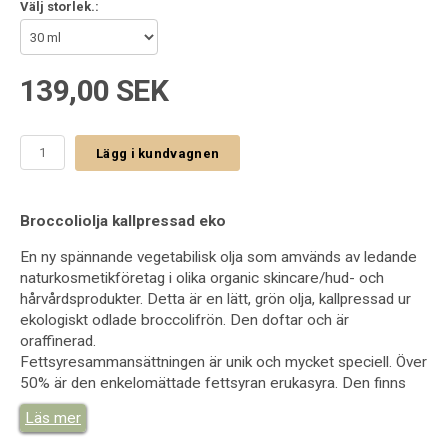
Välj storlek.:
139,00 SEK
Lägg i kundvagnen
Broccoliolja kallpressad eko
En ny spännande vegetabilisk olja som amvänds av ledande
naturkosmetikföretag i olika organic skincare/hud- och
hårvårdsprodukter. Detta är en lätt, grön olja, kallpressad ur
ekologiskt odlade broccolifrön. Den doftar och är
oraffinerad.
Fettsyresammansättningen är unik och mycket speciell. Över
50% är den enkelomättade fettsyran erukasyra. Den finns
ofta i fröoljor från Brassica släktet och fanns tidigare också i
Läs mer
rapsoljan men har blivit bortförädlat eller minimerad till under
5 %. Erukasyran är förknippad med högre risk att drabbas av