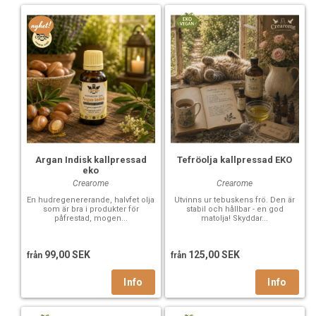
Argan Indisk kallpressad
Tefröolja kallpressad EKO
eko
Crearome
Crearome
En hudregenererande, halvfet olja
Utvinns ur tebuskens frö. Den är
som är bra i produkter för
stabil och hållbar - en god
påfrestad, mogen...
matolja! Skyddar...
99,00 SEK
125,00 SEK
från
från