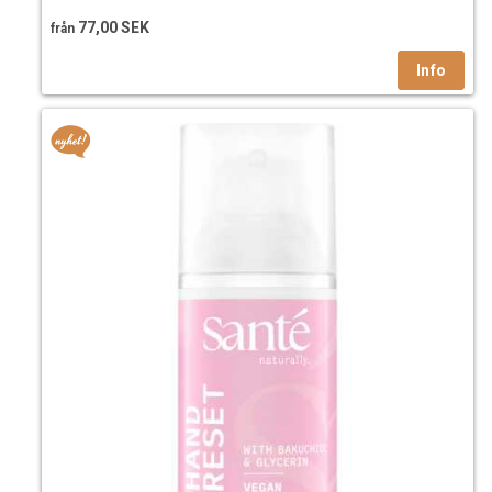
4 ml E-vitamin Crearome
77,00 SEK
från
5 dr rosmarinantioxidant Crearome
10-15 dr eterisk olja Crearome
Endast för utvärtes bruk.
Fettsyresammansättning:
Mättade max 10 %
Omega 9 55-80 %
Omega 6 10-20 %
Omega 3 5-10 %
Vetenskapligt namn: Brassicab oleracea italica
Växtdel: Frö
Ursprungsland: Italien
Vissa fettsyror i oljorna kan stelna helt eller delvis i lägre
temperaturer, t.ex vid förvaring i kylskåp eller i transport
vintertid. Lägg i vattenbad eller vid ett element för att dom