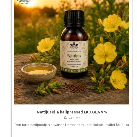
längre hållbarhet!
Rekommenderad dosering i produkter:
Schampo 2-5 %
Hårbalsam 2-6 %
Hårstyling: 2-10%
Krämer och lotioner: 3-10 %
Recept Broccolihårolja:
25 ml broccoliolja Crearome
20 ml jojobaolja Crearome
20 ml camelinaolja Crearome
Nattljusolja kallpressad EKO GLA 9 %
20 ml avocadoolja Crearome
Crearome
Den torra nattljusoljan används främst som kosttillskott i stället för olika
10 ml ricinolja Crearome
...