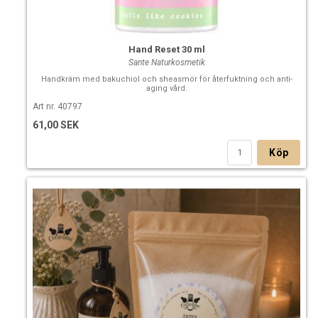
ska smälta. Detta påverkar inte oljans kvalite eller
egenskaper.
Hand Reset 30 ml
Sante Naturkosmetik
Handkräm med bakuchiol och sheasmör för återfuktning och anti-
aging vård.
Art nr. 40797
61,00 SEK
Köp