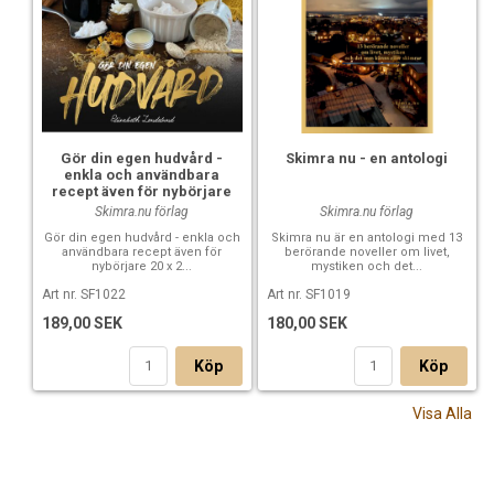
Förlag: Bokförlaget Arena
Antal sidor: 136
Gör din egen hudvård -
Skimra nu - en antologi
enkla och användbara
recept även för nybörjare
Skimra.nu förlag
Skimra.nu förlag
Gör din egen hudvård - enkla och
Skimra nu är en antologi med 13
användbara recept även för
berörande noveller om livet,
nybörjare 20 x 2...
mystiken och det...
Art nr. SF1022
Art nr. SF1019
189,00 SEK
180,00 SEK
Köp
Köp
Visa Alla