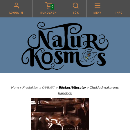
0
LOGGA IN
KUNDVAGN
SÖK
MENY
INFO
Hem
»
Produkter.
»
ÖVRIGT
»
Böcker/litteratur
» Chokladmakarens
handbok