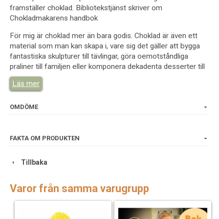
framställer choklad. Bibliotekstjänst skriver om
Chokladmakarens handbok
För mig är choklad mer än bara godis. Choklad är även ett
material som man kan skapa i, vare sig det gäller att bygga
fantastiska skulpturer till tävlingar, göra oemotståndliga
praliner till familjen eller komponera dekadenta desserter till
kungliga banketter.
Läs mer
Vill du ta steget att göra choklad från grunden och skapa din
egen unika choklad på hantverksmässigt vis? Eller kanske
OMDÖME
bara laga de läckraste chokladrecepten? I Chokladmakarens
handbok delar konditorn och chokladmakaren Gustaf
Mabrouk med sig av sina allra bästa tips; hur man väljer
FAKTA OM PRODUKTEN
kakaobönor, rostar, krossar och skalar dem för att slutligen
mala och raffinera massan som ska bli choklad. Vi lär oss om
Tillbaka
konsten att temperera choklad, att skapa oemotståndliga
praliner och om olika smaksättningar.
Varor från samma varugrupp
I boken finns också Gustaf Mabrouks bästa recept, allt från
klassisk tigerkaka och lollipops till moderna kreationer som
chokladcocktails och pasta med tryffel och choklad. Den