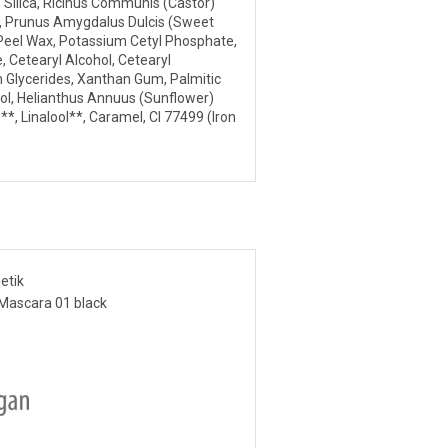
 Silica, Ricinus Communis (Castor)
id, Prunus Amygdalus Dulcis (Sweet
 Peel Wax, Potassium Cetyl Phosphate,
 Cetearyl Alcohol, Cetearyl
 Glycerides, Xanthan Gum, Palmitic
rol, Helianthus Annuus (Sunflower)
*, Linalool**, Caramel, CI 77499 (Iron
etik
Mascara 01 black