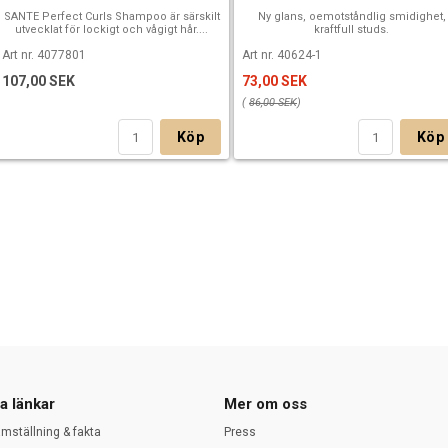
SANTE Perfect Curls Shampoo är särskilt
Ny glans, oemotståndlig smidighet,
utvecklat för lockigt och vågigt hår....
kraftfull studs.
Art nr. 4077801
Art nr. 40624-1
107,00 SEK
73,00 SEK
(
86,00 SEK
)
Köp
Köp
a länkar
Mer om oss
amställning & fakta
Press