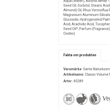
Aqua (Water), Alcohol denat.*,
Seed Oil, Sorbitol, Stearic Ac
Almond) Oil, Rhus Verniciflua
Magnesium Aluminum Silicate,
Glucoside, Hydrogenated Palm
Acid, Arachidic Acid, Tocophe
Seed Oil*, Parfum (Fragrance)*
Oxides)
Fakta om produkten
Varumärke
:
Sante Naturkosm
Artikelnamn:
Classic Volume 
Artnr:
40289