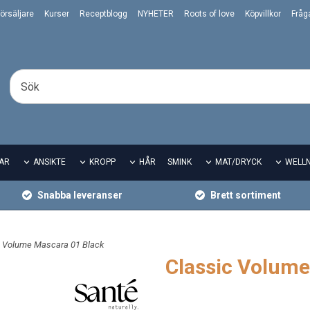
örsäljare
Kurser
Receptblogg
NYHETER
Roots of love
Köpvillkor
Fråg
AR
ANSIKTE
KROPP
HÅR
SMINK
MAT/DRYCK
WELL
Snabba leveranser
Brett sortiment
c Volume Mascara 01 Black
Classic Volume