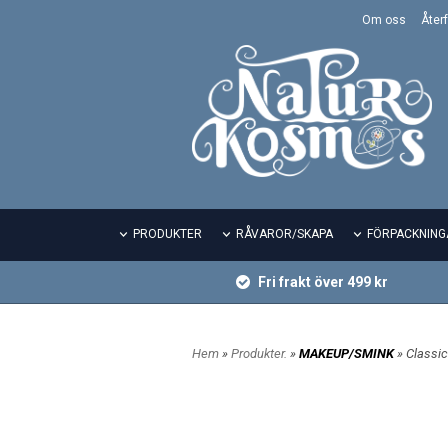
Om oss
Återf
PRODUKTER
RÅVAROR/SKAPA
FÖRPACKNING
Fri frakt över 499 kr
Hem
»
Produkter.
»
MAKEUP/SMINK
» Classi