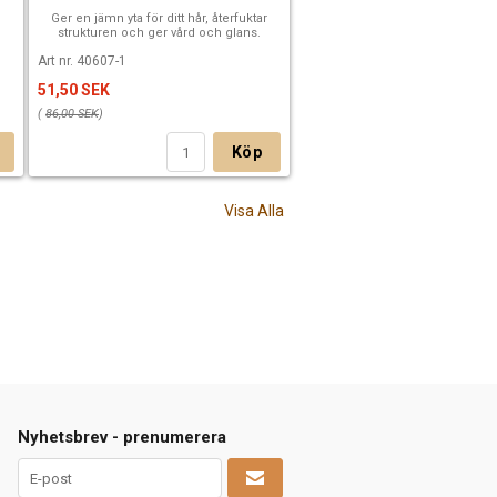
Ger en jämn yta för ditt hår, återfuktar
strukturen och ger vård och glans.
Art nr. 40607-1
51,50 SEK
(
86,00 SEK
)
Köp
Visa Alla
Nyhetsbrev - prenumerera