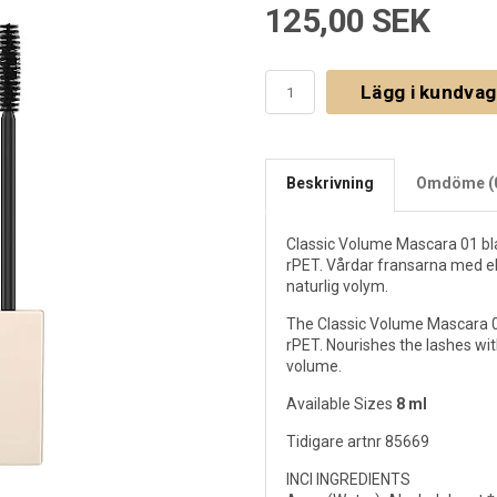
125,00 SEK
Lägg i kundva
Beskrivning
Omdöme (
Classic Volume Mascara 01 bl
rPET. Vårdar fransarna med ek
naturlig volym.
The Classic Volume Mascara 0
rPET. Nourishes the lashes with
volume.
Available Sizes
8 ml
Tidigare artnr 85669
INCI INGREDIENTS