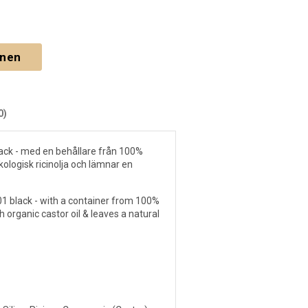
gnen
0)
ack - med en behållare från 100%
ologisk ricinolja och lämnar en
1 black - with a container from 100%
 organic castor oil & leaves a natural