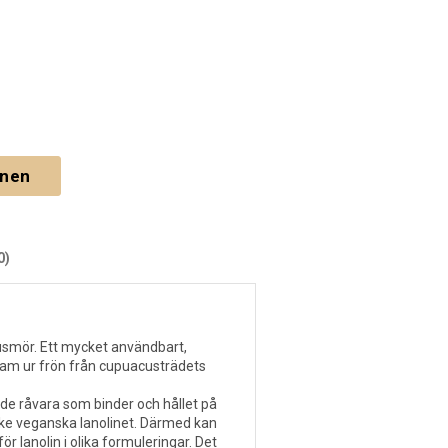
gnen
0)
usmör. Ett mycket användbart,
am ur frön från cupuacusträdets
e råvara som binder och hållet på
icke veganska lanolinet. Därmed kan
ör lanolin i olika formuleringar. Det