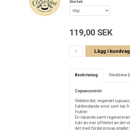
Storlek:
119,00 SEK
Lägg i kundva
Beskrivning
Omdöme (
Cupuacusmör
Vildskördat, veganskt cupuac
fuktbindande smör som tas fr
frukter.
En närande samt regenererand
fukt än mer effektivt än det 
det med fördel provas istället f