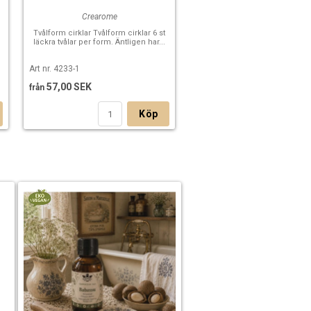
Crearome
Tvålform cirklar Tvålform cirklar 6 st
läckra tvålar per form. Äntligen har...
Art nr. 4233-1
57,00 SEK
från
Köp