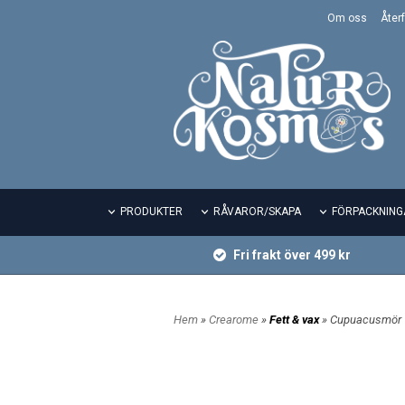
Om oss
Återf
PRODUKTER
RÅVAROR/SKAPA
FÖRPACKNING
Fri frakt över 499 kr
Hem
»
Crearome
»
Fett & vax
» Cupuacusmör