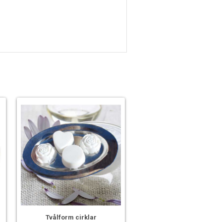
r
Tvålform cirklar