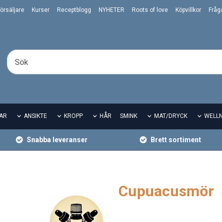
örsäljare
Kurser
Receptblogg
NYHETER
Roots of love
Köpvillkor
Fråg
AR
ANSIKTE
KROPP
HÅR
SMINK
MAT/DRYCK
WELL
Snabba leveranser
Brett sortiment
Cupuacusmör