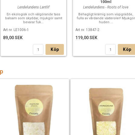
100ml
Lendelundens Lantlif
Lendelundens - Roots of love
En ekologisk och välgörande tass
Behagligt krämig som vispgrädde,
balsam som skyddar, mjukgör samt
fulla av vårdande växteroler! Mjukgör
bevarar fuk...
huden ...
Art nr. LE1006-1
Art nr. 13847-2
89,00 SEK
119,00 SEK
Köp
Köp
p