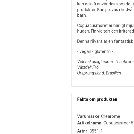
kan också användas som det är
produkter. Kan provas i hudvård
barn.
Cupuacusmöret är härligt mjuk
huden. Fin vid torr och irritera
Denna råvara är en fantastisk
- vegan - glutenfri -
Vetenskapligt namn: Theobrom
Växtdel: Frö.
Ursprungsland: Brasilien
Fakta om produkten
Varumärke
:
Crearome
Artikelnamn:
Cupuacusmör 5
Artnr:
3551-1