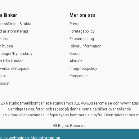
a länkar
Mer om oss
amställning & fakta
Press
d är aromaterapi
Företagspolicy
ktips
Ekocertifiering
 huden
Råvaruinformation
taloger/Nyhetsbrev
Kurser
ps från kunder
Aktuellt
llverkare/Storpack
Integritetspolicy
ågor
Kampanjer
ossist
025 Naturkosmetikkompaniet Naturkosmos AB, www.crearome.se och www.natu
Samtliga texter, foton och recept på denna hemsida tillhör ovanstående
ljas vidare eller användas i någon typ av kommersiellt syfte. Överträdelser ses my
All Rights Reserved
Naturliga ekologiska certifierade råvaror
en av webbsidan.
Mer information