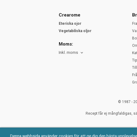
Crearome
Br
Eteriska ojor
Fr
Vegetabiliska oljor
Va
Bo
Moms:
Om
Inkl. moms
Ka
Ti
Ti
Fr
Gr
© 1987 - 2
Recept får ej mångfaldigas, sä
Denna webbsida använder cookies för att ge dig den bästa upplevels