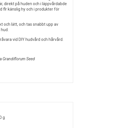
, direkt på huden och i läppvårdabde
 flr känslig hy och i produkter för
t och lätt, och tas snabbt upp av
d hud.
 råvara vid DIY hudvård och hårvård.
a Grandiflorum Seed
0 g