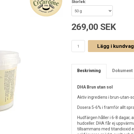
Storlek:
269,00 SEK
Lägg i kundva
Beskrivning
Dokument 
DHA Brun utan sol
Aktiv ingrediens i brun-utan-s
Dosera 5-6% i framför allt spr
Hudfärgen håller i 6-8 dagar, 
hudceller. DHA får ej uppvärm
tillsammans med titandioxid e