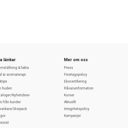
a länkar
Mer om oss
amställning & fakta
Press
d är aromaterapi
Företagspolicy
ktips
Ekocertifiering
 huden
Råvaruinformation
taloger/Nyhetsbrev
Kurser
ps från kunder
Aktuellt
llverkare/Storpack
Integritetspolicy
ågor
Kampanjer
ossist