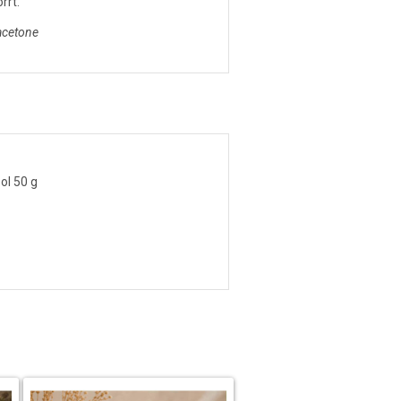
rrt.
acetone
ol 50 g