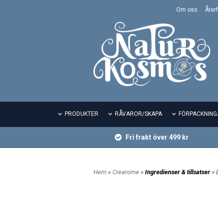
Om oss
Återf
PRODUKTER
RÅVAROR/SKAPA
FÖRPACKNING
Fri frakt över 499 kr
Hem
»
Crearome
»
Ingredienser & tillsatser
» 