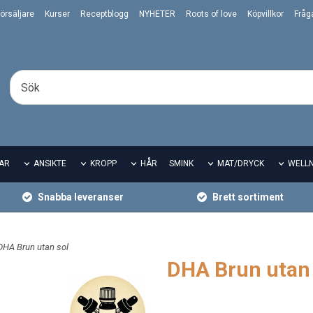
örsäljare
Kurser
Receptblogg
NYHETER
Roots of love
Köpvillkor
Fråg
AR
ANSIKTE
KROPP
HÅR
SMINK
MAT/DRYCK
WELL
Snabba leveranser
Brett sortiment
DHA Brun utan sol
DHA Brun utan 