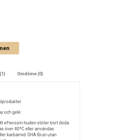
gnen
(1)
Omdöme (0)
olprodukter.
ay och gelé.
allt eftersom huden stöter bort döda
as över 40*C eller användas
ller karbamid. DHA Brun utan