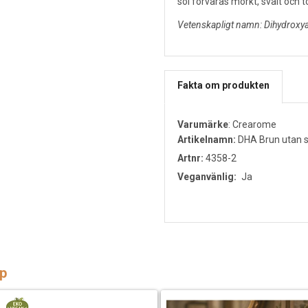
sol förvaras mörkt, svalt och to
Vetenskapligt namn: Dihydroxy
Fakta om produkten
Varumärke
:
Crearome
Artikelnamn:
DHA Brun utan s
Artnr:
4358-2
Veganvänlig:
Ja
p