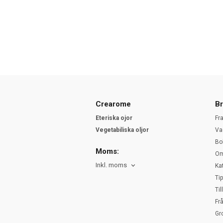
Crearome
Br
Eteriska ojor
Fr
Vegetabiliska oljor
Va
Bo
Moms:
Om
Inkl. moms
Ka
Ti
Ti
Fr
Gr