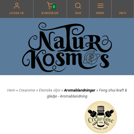
0
LOGGA IN
KUNDVAGN
SÖK
MENY
INFO
Hem
»
Crearome
»
Eteriska oljor
»
Aromablandningar
» Feng shui kraft &
glädje - Aromablandning