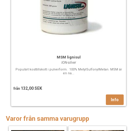
MSM lignisul
ION-silver
Populärt kosttillskott i pulverform. 100% MetylSulfonylMetan. MSM är
en na...
132,00 SEK
från
Varor från samma varugrupp