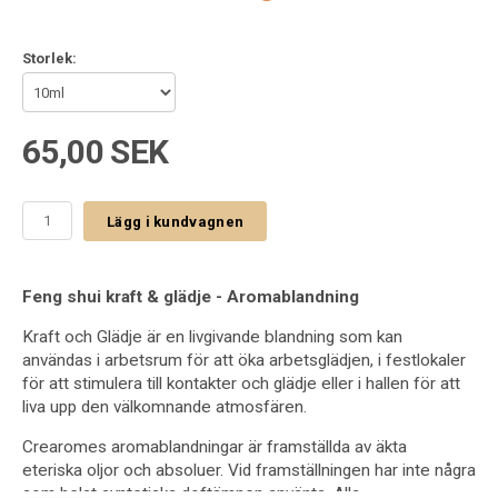
Storlek:
65,00 SEK
Lägg i kundvagnen
Feng shui kraft & glädje - Aromablandning
Kraft och Glädje är en livgivande blandning som kan
användas i arbetsrum för att öka arbetsglädjen, i festlokaler
för att stimulera till kontakter och glädje eller i hallen för att
liva upp den välkomnande atmosfären.
Crearomes aromablandningar är framställda av äkta
eteriska
oljor och absoluer. Vid framställningen har inte några
som helst
syntetiska doftämnen använts. Alla