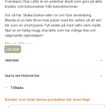
Franskans Chai Latte är en underbar dryck som görs på äkta
kryddor och kokosnektar från kokosblomman.
Gör så här: Skaka burken eller rör om före användning.
Blanda ut en halv till en msk pulver med lite vatten så att det
blir som en smet/pasta. Fyll sedan på med valfri varm mjölk.
Njut av en härlig mugg chai latte som har många fina och
välgörande egenskaper!
Mängd: 150 gram
Läs mer
Ingredienser: Kokossocker eko, kanel ceylon eko, ingefära
eko, kardemumma eko, kryddnejlika eko, citronskal eko,
OMDÖME
svartpeppar eko, muskotnöt eko.
Franskans Crêperie i Rörum står för atmosfär, känsla,
FAKTA OM PRODUKTEN
inspiration och goda smaker. En plats för alla sinnen i hjärtat
av Österlen. Du kan nu köpa en del av Franskans godsaker
här.
Tillbaka
Franskans Crêperie har öppet fram till jul och öppnar sedan
Kunder som köpt denna produkten har även köpt
igen till påsk. Varmt välkomna att boka bord.