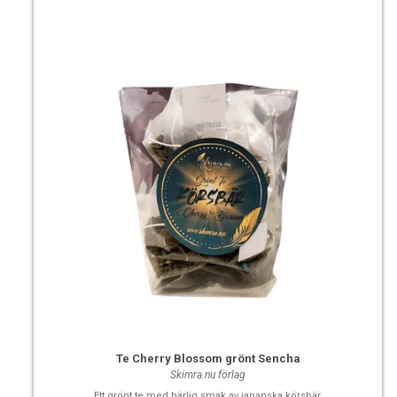
Te Cherry Blossom grönt Sencha
Skimra.nu förlag
Ett grönt te med härlig smak av japanska körsbär.