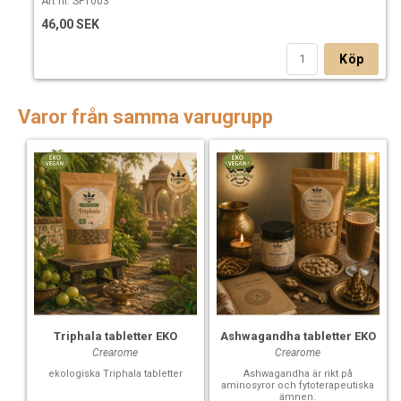
Art nr. SF1003
46,00 SEK
Köp
Varor från samma varugrupp
Triphala tabletter EKO
Ashwagandha tabletter EKO
Crearome
Crearome
ekologiska Triphala tabletter
Ashwagandha är rikt på
aminosyror och fytoterapeutiska
ämnen.