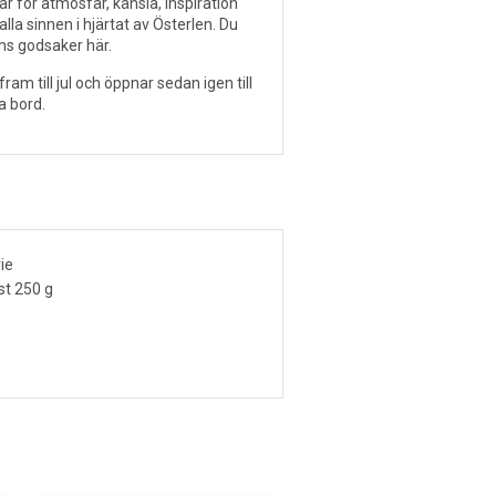
r för atmosfär, känsla, inspiration
lla sinnen i hjärtat av Österlen. Du
ns godsaker här.
am till jul och öppnar sedan igen till
a bord.
ie
st 250 g