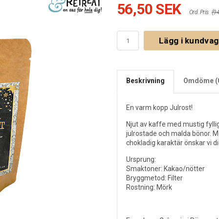
56,50 SEK
Ord. Pris
(9
Lägg i kundva
Beskrivning
Omdöme (
En varm kopp Julrost!
Njut av kaffe med mustig fyll
julrostade och malda bönor. Me
chokladig karaktär önskar vi di
Ursprung:
Smaktoner: Kakao/nötter
Bryggmetod: Filter
Rostning: Mörk