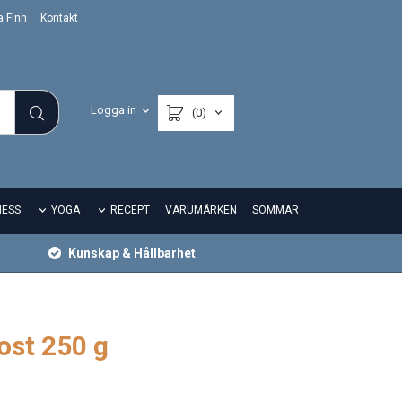
a Finn
Kontakt
Logga in
(0)
NESS
YOGA
RECEPT
VARUMÄRKEN
SOMMAR
Kunskap & Hållbarhet
ost 250 g