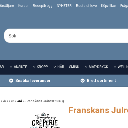
örsäljare
Kurser
Receptblogg
NYHETER
Roots of love
Köpvillkor
Fråg
AR
ANSIKTE
KROPP
HÅR
SMINK
MAT/DRYCK
WELL
Snabba leveranser
Brett sortiment
LLFÄLLEN
»
Jul
» Franskans Julrost 250 g
Franskans Julr