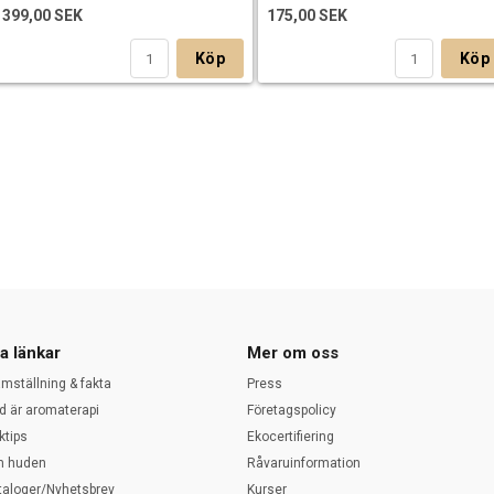
399,00 SEK
175,00 SEK
Köp
Köp
a länkar
Mer om oss
amställning & fakta
Press
d är aromaterapi
Företagspolicy
ktips
Ekocertifiering
 huden
Råvaruinformation
taloger/Nyhetsbrev
Kurser