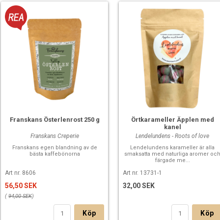
Franskans Österlenrost 250 g
Örtkarameller Äpplen med
kanel
Franskans Creperie
Lendelundens - Roots of love
Franskans egen blandning av de
Lendelundens karameller är alla
bästa kaffebönorna
smaksatta med naturliga aromer oc
färgade me...
Art nr. 8606
Art nr. 13731-1
56,50 SEK
32,00 SEK
(
94,00 SEK
)
Köp
Köp