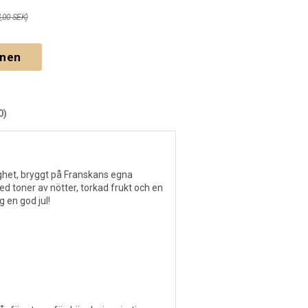
4,00 SEK)
gnen
0)
ighet, bryggt på Franskans egna
d toner av nötter, torkad frukt och en
g en god jul!