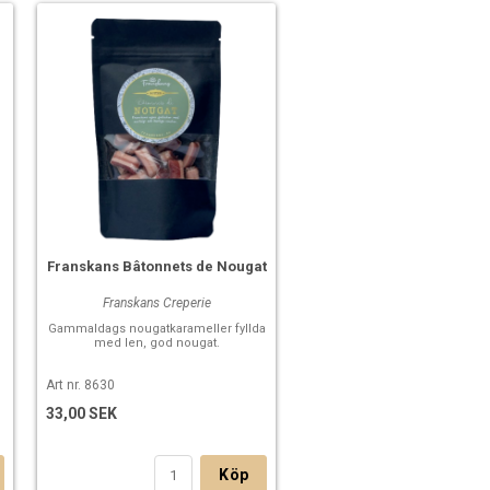
Franskans Bâtonnets de Nougat
Franskans Creperie
Gammaldags nougatkarameller fyllda
h
med len, god nougat.
Art nr. 8630
33,00 SEK
Köp