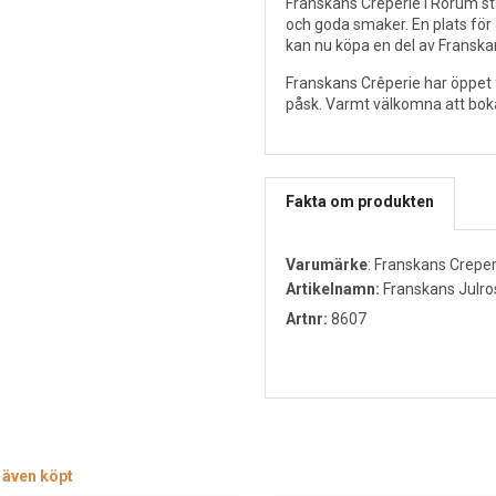
Franskans Crêperie i Rörum stå
och goda smaker. En plats för a
kan nu köpa en del av Franska
Franskans Crêperie har öppet fr
påsk. Varmt välkomna att bok
Fakta om produkten
Varumärke
:
Franskans Creper
Artikelnamn:
Franskans Julro
Artnr:
8607
 även köpt