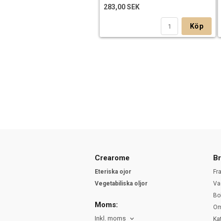
283,00 SEK
Köp
Crearome
Br
Eteriska ojor
Fr
Vegetabiliska oljor
Va
Bo
Moms:
Om
Inkl. moms
Ka