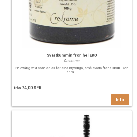
Svartkummin frön hel EKO
Crearome
En ettårig växt som odlas för sina kryddiga, små svarta fröns skull. Den
är m...
74,00 SEK
från