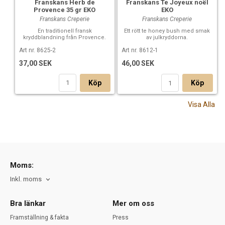
Franskans Herb de
Franskans Te Joyeux noël
Provence 35 gr EKO
EKO
Franskans Creperie
Franskans Creperie
En traditionell fransk
Ett rött te honey bush med smak
kryddblandning från Provence.
av julkryddorna.
Art nr. 8625-2
Art nr. 8612-1
37,00 SEK
46,00 SEK
Köp
Köp
Visa Alla
Moms:
Inkl. moms
Bra länkar
Mer om oss
Framställning & fakta
Press