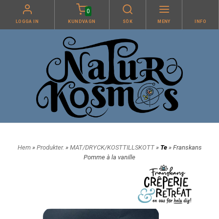
0
LOGGA IN
KUNDVAGN
SÖK
MENY
INFO
Hem
»
Produkter.
»
MAT/DRYCK/KOSTTILLSKOTT
»
Te
» Franskans
Pomme à la vanille