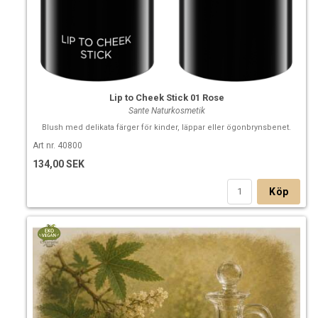
(Järnoxid)
(1) från kontrollerad ekologisk odling
(2) från naturliga eteriska oljor
Lip to Cheek Stick 01 Rose
Sante Naturkosmetik
Blush med delikata färger för kinder, läppar eller ögonbrynsbenet.
Art nr. 40800
134,00 SEK
Köp