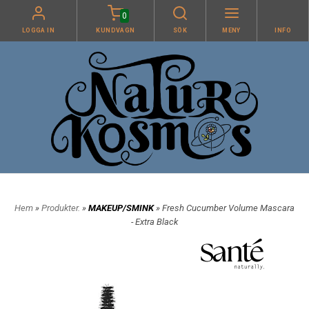
0
LOGGA IN
KUNDVAGN
SÖK
MENY
INFO
Hem
»
Produkter.
»
MAKEUP/SMINK
» Fresh Cucumber Volume Mascara
- Extra Black