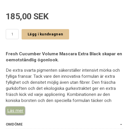
185,00 SEK
Lägg i kundvagnen
Fresh Cucumber Volume Mascara Extra Black skapar en
oemotståndlig ögonlook.
De extra svarta pigmenten säkerställer intensivt mörka och
fylliga fransar. Tack vare den innovativa formulan är extra
fyllighet och densitet möjlig även utan fibrer. Den fräscha
gurkdoften och det ekologiska gurkextraktet ger en extra
fräsch kick vid varje applicering. Kombinationen av den
koniska borsten och den speciella formulan täcker och
separerar varje enskild frans för byggbar volym från lätt till
Läs mer
fyllig. Inga kompromisser, inte ens för känsliga ögon.
- Extra svart, intensiv byggbar volym och definition
OMDÖME
- Med en speciell konisk borste – för volym och spänst från