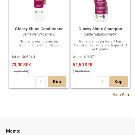
Glossy Shine Conditioner
Glossy Shine Shampoo
Sante Naturkosmetik
Sante Naturkosmetik
Ny glans, oemotståndlig
Ger en jämn yta för ditt hår,
smidighet, kraftfull studs.
återfuktar strukturen och ger vård
och glans.
Art nr. 40624-1
Art nr. 40607-1
73,00 SEK
51,50 SEK
(
86,00 SEK
)
(
86,00 SEK
)
Köp
Köp
Visa Alla
Moms: