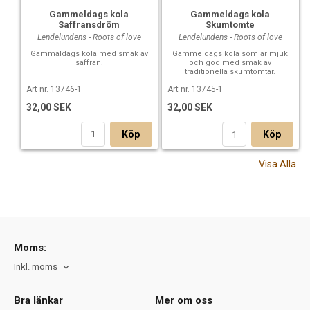
Gammeldags kola
Gammeldags kola
Saffransdröm
Skumtomte
Lendelundens - Roots of love
Lendelundens - Roots of love
Gammaldags kola med smak av
Gammeldags kola som är mjuk
saffran.
och god med smak av
traditionella skumtomtar.
Art nr. 13746-1
Art nr. 13745-1
32,00 SEK
32,00 SEK
Köp
Köp
Visa Alla
Moms:
Inkl. moms
Bra länkar
Mer om oss