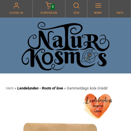
0
LOGGA IN
KUNDVAGN
SÖK
MENY
INFO
Hem
»
Lendelunden - Roots of love
» Gammeldags kola Grädd