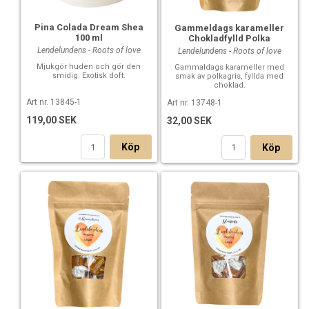
Pina Colada Dream Shea
Gammeldags karameller
100 ml
Chokladfylld Polka
Lendelundens - Roots of love
Lendelundens - Roots of love
Mjukgör huden och gör den
Gammaldags karameller med
smidig. Exotisk doft.
smak av polkagris, fyllda med
choklad.
Art nr. 13845-1
Art nr. 13748-1
119,00 SEK
32,00 SEK
Köp
Köp