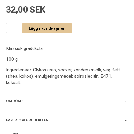
32,00 SEK
Lägg i kundvagnen
Klassisk gräddkola.
100 g
Ingredienser: Glykossirap, socker, kondensmjölk, veg. fett
(shea, kokos), emulgeringsmedel: solroslecitin, E471,
koksalt.
OMDÖME
FAKTA OM PRODUKTEN