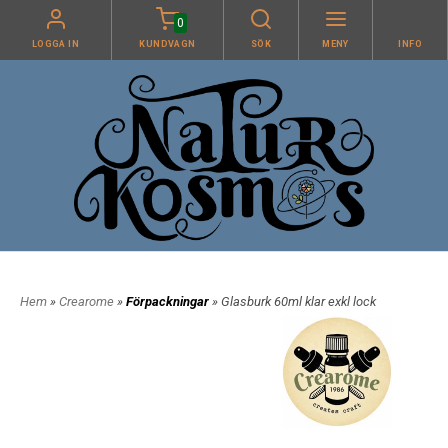
0
LOGGA IN
KUNDVAGN
SÖK
MENY
INFO
Hem
»
Crearome
»
Förpackningar
» Glasburk 60ml klar exkl lock