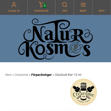
0
LOGGA IN
KUNDVAGN
SÖK
MENY
INFO
Hem
»
Crearome
»
Förpackningar
» Glasburk klar 15 ml