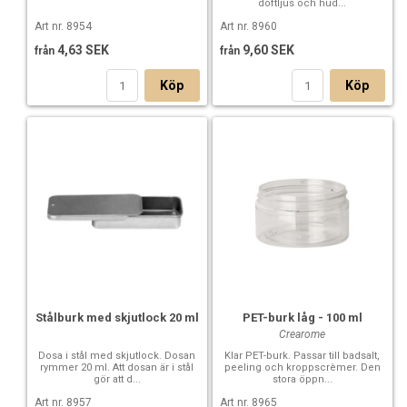
doftljus och hud...
Art nr. 8954
Art nr. 8960
4,63 SEK
9,60 SEK
från
från
Köp
Köp
Stålburk med skjutlock 20 ml
PET-burk låg - 100 ml
Crearome
Dosa i stål med skjutlock. Dosan
Klar PET-burk. Passar till badsalt,
rymmer 20 ml. Att dosan är i stål
peeling och kroppscrèmer. Den
gör att d...
stora öppn...
Art nr. 8957
Art nr. 8965