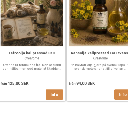
Tefröolja kallpressad EKO
Rapsolja kallpressad EKO sven
Crearome
Crearome
Utvinns ur tebuskens frö. Den är stabil
En halvtorr olja gjord på svensk raps. 
och hållbar - en god matolja! Skyddar...
svensk motsvarighet till olivoljan ...
125,00 SEK
94,00 SEK
från
från