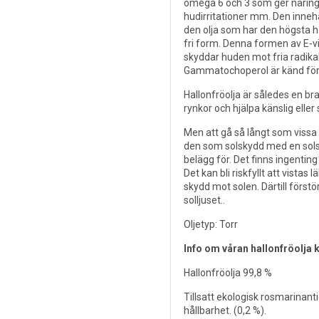
omega 6 och 3 som ger näring 
hudirritationer mm. Den innehå
den olja som har den högsta h
fri form. Denna formen av E-vi
skyddar huden mot fria radikal
Gammatochoperol är känd för 
Hallonfröolja är således en br
rynkor och hjälpa känslig eller
Men att gå så långt som vis
den som solskydd med en solsk
belägg för. Det finns ingenting
Det kan bli riskfyllt att vistas
skydd mot solen. Därtill förstö
solljuset..
Oljetyp: Torr
Info om våran hallonfröolja 
Hallonfröolja 99,8 %
Tillsatt ekologisk rosmarinanti
hållbarhet. (0,2 %).