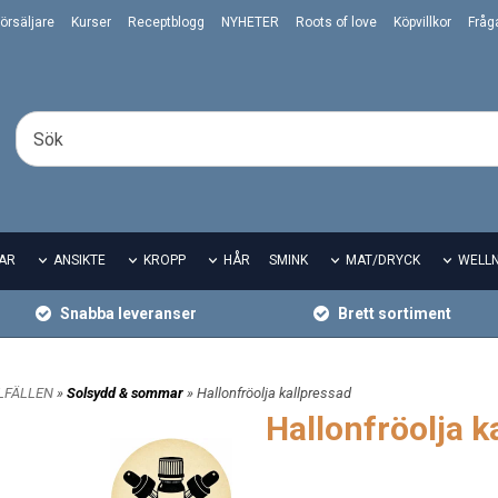
örsäljare
Kurser
Receptblogg
NYHETER
Roots of love
Köpvillkor
Fråg
AR
ANSIKTE
KROPP
HÅR
SMINK
MAT/DRYCK
WELL
Snabba leveranser
Brett sortiment
LLFÄLLEN
»
Solsydd & sommar
» Hallonfröolja kallpressad
Hallonfröolja k