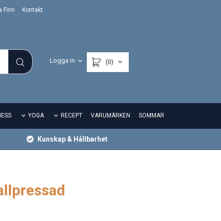
a Finn
Kontakt
Logga in
(0)
NESS
YOGA
RECEPT
VARUMÄRKEN
SOMMAR
Kunskap & Hållbarhet
allpressad