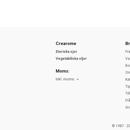
Crearome
Br
Eteriska ojor
Fr
Vegetabiliska oljor
Va
Bo
Moms:
Om
Inkl. moms
Ka
Ti
Ti
Fr
Gr
© 1987 - 2