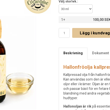
Välj storlek.:
1+
100,00 SE
Lägg i kundva
Beskrivning
Dokument 
Hallonfröolja kallpr
Kallpressad olja från hallonfr
Kan användas som den är elle
oljor eller i krämer. Oljan är 
och passar bäst för en fetar
blandning med andra vegetabil
hudtyper.
Hallonoljan är rik
på essentie