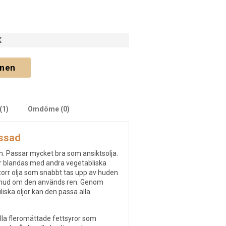
K
gnen
(1)
Omdöme (0)
essad
ön. Passar mycket bra som ansiktsolja.
r blandas med andra vegetabliska
en torr olja som snabbt tas upp av huden
e hud om den används ren. Genom
iska oljor kan den passa alla
lla fleromättade fettsyror som