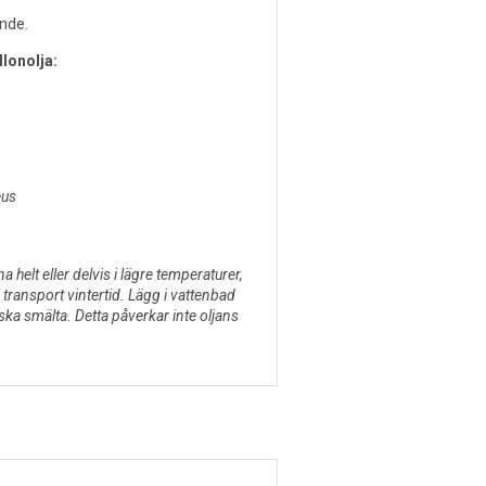
ande.
lonolja:
eus
na helt eller delvis i lägre temperaturer,
 i transport vintertid. Lägg i vattenbad
 ska smälta. Detta påverkar inte oljans