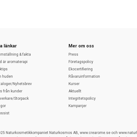
a länkar
Mer om oss
amställning & fakta
Press
d är aromaterapi
Företagspolicy
ktips
Ekocertifiering
 huden
Råvaruinformation
taloger/Nyhetsbrev
Kurser
ps från kunder
Aktuellt
llverkare/Storpack
Integritetspolicy
ågor
Kampanjer
ossist
025 Naturkosmetikkompaniet Naturkosmos AB, www.crearome.se och www.natu