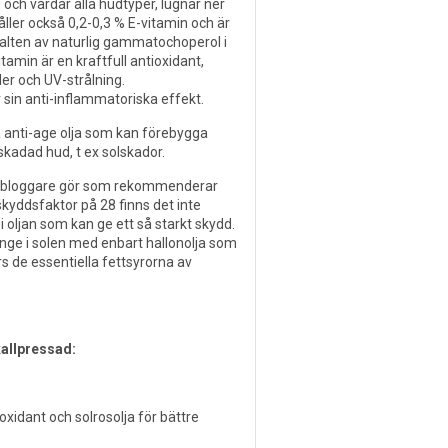
och vårdar alla hudtyper, lugnar ner
ller också 0,2-0,3 % E-vitamin och är
alten av naturlig gammatochoperol i
tamin är en kraftfull antioxidant,
er och UV-strålning.
sin anti-inflammatoriska effekt.
a anti-age olja som kan förebygga
 skadad hud, t ex solskador.
sa bloggare gör som rekommenderar
yddsfaktor på 28 finns det inte
 i oljan som kan ge ett så starkt skydd.
 länge i solen med enbart hallonolja som
rs de essentiella fettsyrorna av
kallpressad:
oxidant och solrosolja för bättre