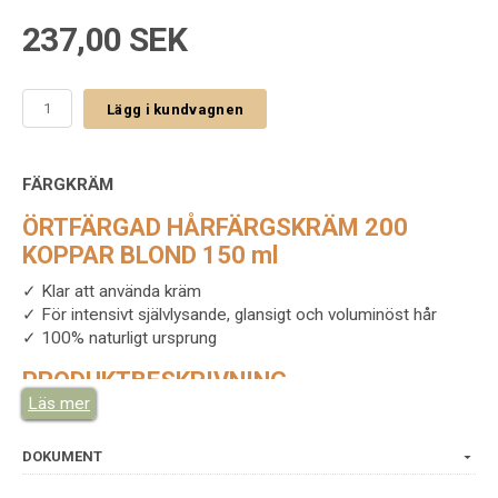
237,00 SEK
Lägg i kundvagnen
FÄRGKRÄM
ÖRTFÄRGAD HÅRFÄRGSKRÄM 200
KOPPAR BLOND 150 ml
✓ Klar att använda kräm
✓ För intensivt självlysande, glansigt och voluminöst hår
✓ 100% naturligt ursprung
PRODUKTBESKRIVNING
Läs mer
Den koppar blonda nyansen är särskilt lämplig för blont till
ljusbrunt hår. LOGONA Herbal Hair Color Cream täcker varje
DOKUMENT
enskilt hår som en färgfilm. Som ett resultat bestämmer den
ursprungliga hårfärgen också det individuella