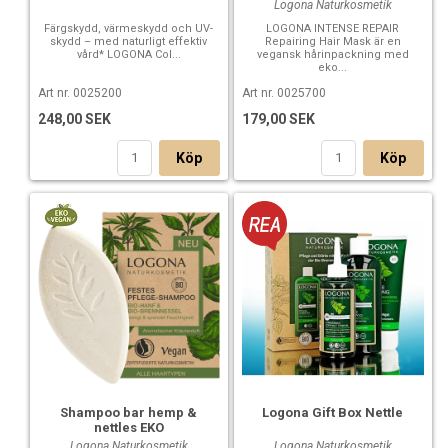
Logona Naturkosmetik
Färgskydd, värmeskydd och UV-
LOGONA INTENSE REPAIR
skydd – med naturligt effektiv
Repairing Hair Mask är en
COLOUR CREAM
vård* LOGONA Col...
vegansk hårinpackning med
eko...
HERBAL HAIR COLOUR CREAM 200
Art nr. 0025200
Art nr. 0025700
COPPER BLONDE 150 ml
248,00 SEK
179,00 SEK
✓ Ready to use cream
Köp
Köp
✓ For intensive luminous, glossy & voluminous hair
✓ 100% natural origin
PRODUCT DESCRIPTION
The copper blonde nuance is particularly suitable for blonde
to light brown hair. The LOGONA Herbal Hair Colour Cream
covers each individual hair like a film of colour. As a result,
the original hair colour also determines the individual dye
result. The unique composition of colouring plants and
natural care ingredients ensures vibrant colour, shine and
volume.
Shampoo bar hemp &
Logona Gift Box Nettle
APPLICATION
nettles EKO
Logona Naturkosmetik
Logona Naturkosmetik