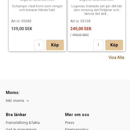
APPLICATION AS COLOUR CREAM: 15 mins - 2 hours
Schampo i fast form som rengör
Logonas 3-delade set ger ditt hår
och bevarar hårets fukt.
den omsorg det förtjänar och
The copper blonde nuance is particularly suitable for blonde
lämna det strå...
to light brown hair. We strongly recommend to do a strand
Art nr. 00088
Art nr. 05108
test in advance.
139,00 SEK
249,00 SEK
INCI-INGREDIENTS
(
499,00 SEK
)
Köp
Köp
Aqua (Water), Alcohol denat.*, Glycerin, Maltodextrin, Beta
Vulgaris (Beet) Root Juice, Hectorite, Sorbitol, Chamomilla
Recutita (Matricaria) Extract*, Lawsonia Inermis (Henna)
Visa Alla
Extract, Coco Glucoside, Xanthan Gum, Algin, Rosmarinus
Officinalis (Rosemary) Leaf Extract, Citric Acid, Parfum
(Fragrance)**, Linalool**, Limonene**, Eugenol**
* certified organically grown
Moms:
** from natural essential oils
Inkl. moms
Bra länkar
Mer om oss
Framställning & fakta
Press
Vad är aromaterapi
Företagspolicy