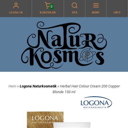
0
LOGGA IN
KUNDVAGN
SÖK
MENY
INFO
Hem
»
Logona Naturkosmetik
» Herbal Hair Colour Cream 200 Copper
Blonde 150 ml