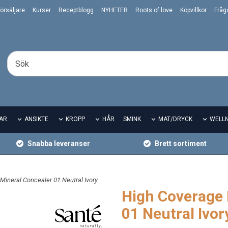
örsäljare
Kurser
Receptblogg
NYHETER
Roots of love
Köpvillkor
Fråg
AR
ANSIKTE
KROPP
HÅR
SMINK
MAT/DRYCK
WELL
Snabba leveranser
Brett sortiment
Mineral Concealer 01 Neutral Ivory
High Coverage 
01 Neutral Ivor