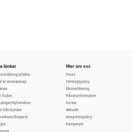
a länkar
Mer om oss
amställning & fakta
Press
d är aromaterapi
Företagspolicy
ktips
Ekocertifiering
 huden
Råvaruinformation
taloger/Nyhetsbrev
Kurser
ps från kunder
Aktuellt
llverkare/Storpack
Integritetspolicy
ågor
Kampanjer
ossist