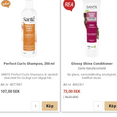
Perfect Curls Shampoo, 250 ml
Glossy Shine Conditioner
Sante Naturkosmetik
SANTE Perfect Curls Shampoo är särskilt
Ny glans, oemotståndlig smidighet,
utvecklat för lockigt och vågigt hår....
kraftfull studs.
Art nr. 4077801
Art nr. 40624-1
107,00 SEK
73,00 SEK
(
86,00 SEK
)
Köp
Köp