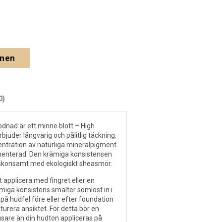
gnen
0)
odnad är ett minne blott – High
juder långvarig och pålitlig täckning.
entration av naturliga mineralpigment
gmenterad. Den krämiga konsistensen
 skonsamt med ekologiskt sheasmör.
t applicera med fingret eller en
miga konsistens smälter sömlöst in i
på hudfel före eller efter foundation
turera ansiktet. För detta bör en
jusare än din hudton appliceras på