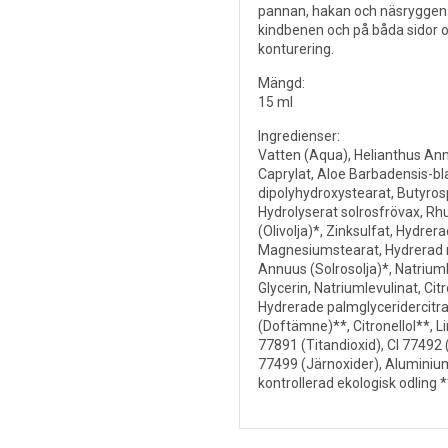
pannan, hakan och näsryggen.
kindbenen och på båda sidor o
konturering.
Mängd:
15 ml
Ingredienser:
Vatten (Aqua), Helianthus Ann
Caprylat, Aloe Barbadensis-bla
dipolyhydroxystearat, Butyro
Hydrolyserat solrosfrövax, Rh
(Olivolja)*, Zinksulfat, Hydrera
Magnesiumstearat, Hydrerad ri
Annuus (Solrosolja)*, Natriuml
Glycerin, Natriumlevulinat, Cit
Hydrerade palmglyceridercitra
(Doftämne)**, Citronellol**, L
77891 (Titandioxid), CI 77492 
77499 (Järnoxider), Aluminiu
kontrollerad ekologisk odling *