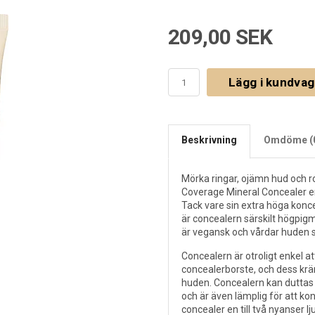
209,00 SEK
Lägg i kundva
Beskrivning
Omdöme (
Mörka ringar, ojämn hud och r
Coverage Mineral Concealer erb
Tack vare sin extra höga konc
är concealern särskilt högpi
är vegansk och vårdar huden
Concealern är otroligt enkel at
concealerborste, och dess krä
huden. Concealern kan duttas 
och är även lämplig för att kon
concealer en till två nyanser l