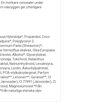
 En mörkare concealer under
m näsryggen ger ytterligare
uus Hybridolja*, Propandiol, Coco-
djuice*, Polyglyceryl-2-
spermum Parkii (Sheasmör)*,
us Verniciflua-skalvax, Olea Europaea
d lecitin, Alkohol*, Glyceryloleat,
cinolja, Tokoferol, Helianthus
aktat, Natriumhydroxid, Levulinsyra,
ronsyra, Lecitin, Askorbylpalmitat,
t, PCA-etylkokoylarginat, Parfym
inalool**, Limonen**, Geraniol**, CI
(Järnoxider), CI 77491 (Järnoxider), CI
moxid, Magnesiumoxid *från
*från naturliga eteriska oljor