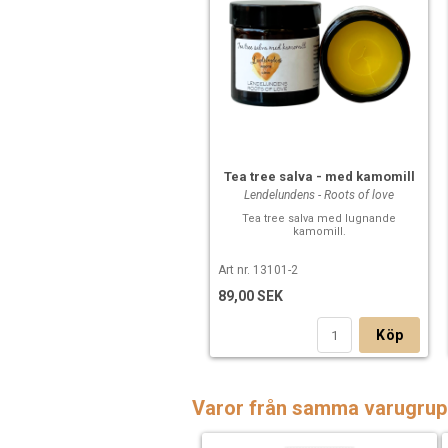
Tea tree salva - med kamomill
Lendelundens - Roots of love
Tea tree salva med lugnande
kamomill.
Art nr. 13101-2
89,00 SEK
Köp
Varor från samma varugrup