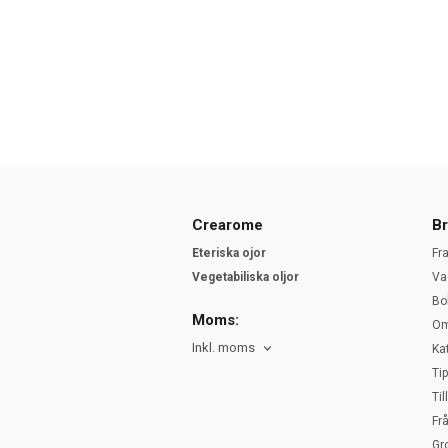
Crearome
Br
Eteriska ojor
Fr
Vegetabiliska oljor
Va
Bo
Moms:
Om
Inkl. moms
Ka
Ti
Ti
Fr
Gr