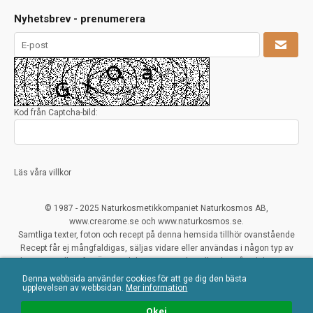
Nyhetsbrev - prenumerera
Kod från Captcha-bild:
Läs våra villkor
© 1987 - 2025 Naturkosmetikkompaniet Naturkosmos AB,
www.crearome.se och www.naturkosmos.se.
Samtliga texter, foton och recept på denna hemsida tillhör ovanstående
Recept får ej mångfaldigas, säljas vidare eller användas i någon typ av
kommersiellt syfte. Överträdelser ses mycket allvarligt på och beivras.
Denna webbsida använder cookies för att ge dig den bästa
All Rights Reserved
upplevelsen av webbsidan.
Mer information
Naturliga ekologiska certifierade råvaror
Okej