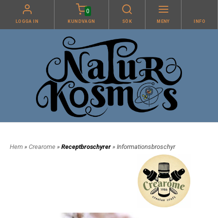
0
LOGGA IN
KUNDVAGN
SÖK
MENY
INFO
Hem
»
Crearome
»
Receptbroschyrer
» Informationsbroschyr