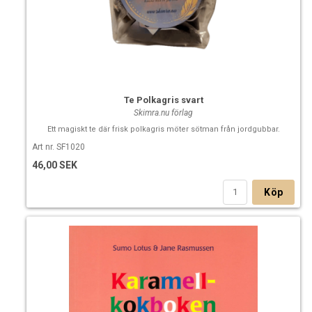
Te Polkagris svart
Skimra.nu förlag
Ett magiskt te där frisk polkagris möter sötman från jordgubbar.
Art nr. SF1020
46,00 SEK
Köp