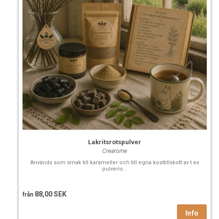
Lakritsrotspulver
Crearome
Används som smak till karameller och till egna kosttillskott av t ex
pulveris...
88,00 SEK
från