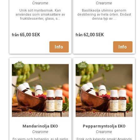
Crearome
Crearome
Unik söt myntasmak. Kan
Basilikaolja utvinns genom
användas som smaksättare av
destillering av hela örten. Endast
fruktdesserter, glass, s...
denna typ av ...
65,00 SEK
62,00 SEK
från
från
Mandarinolja EKO
Pepparmyntsolja EKO
Crearome
Crearome
En varm och behaglig, ej så syrlig
Frisk och kylande smak! Används