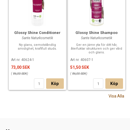
Glossy Shine Conditioner
Glossy Shine Shampoo
Sante Naturkosmetik
Sante Naturkosmetik
Ny glans, oemotståndlig
Ger en jämn yta för ditt hår,
smidighet, kraftfull studs.
återfuktar strukturen och ger vård
och glans.
Art nr. 40624-1
Art nr. 40607-1
73,00 SEK
51,50 SEK
(
86,00 SEK
)
(
86,00 SEK
)
Köp
Köp
Visa Alla