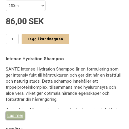
86,00 SEK
Lägg i kundvagnen
Intense Hydration Shampoo
SANTE Intense Hydration Shampoo är en formulering som
ger intensiv fukt till hårstrukturen och ger ditt hår en kraftfull
och naturlig studs. Detta schampo innehåller ett
trippelproteinkomplex, tillsammans med hyaluronsyra och
aloe vera, vilket ger optimala närande egenskaper och
förbättrar din hårrengöring.
Användning: Massera in en hasselnötsstor mängd i fuktigt
Läs mer
hår och skölj sedan noggrant.
Tillgängliga storlekar: 250 ml, 500 ml, 950 ml.