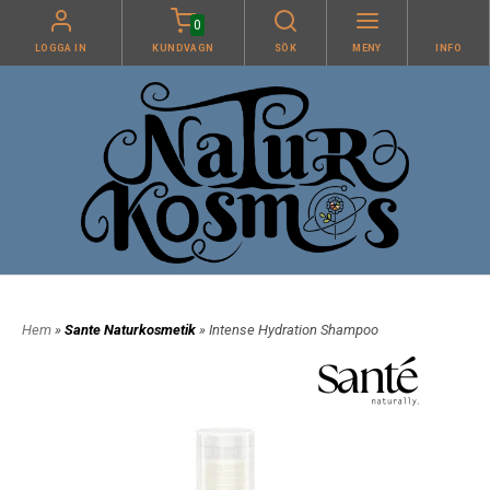
0
LOGGA IN
KUNDVAGN
SÖK
MENY
INFO
Hem
»
Sante Naturkosmetik
» Intense Hydration Shampoo