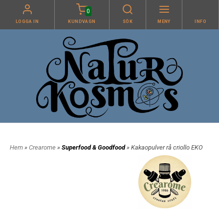
0
LOGGA IN
KUNDVAGN
SÖK
MENY
INFO
Hem
»
Crearome
»
Superfood & Goodfood
» Kakaopulver rå criollo EKO