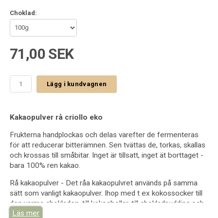
Choklad:
71,00 SEK
Lägg i kundvagnen
Kakaopulver rå criollo eko
Frukterna handplockas och delas varefter de fermenteras
för att reducerar bitterämnen. Sen tvättas de, torkas, skallas
och krossas till småbitar. Inget är tillsatt, inget ät borttaget -
bara 100% ren kakao.
Rå kakaopulver - Det råa kakaopulvret används på samma
sätt som
vanligt kakaopulver. Ihop med t ex kokossocker till
den varma
chokladen, till kokosbollar, till chokladpudding och
Läs mer
andra desserter
och
till bakning mm.
Värdefulla