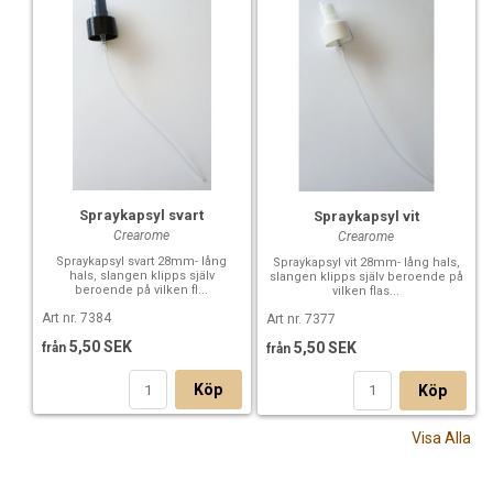
Spraykapsyl svart
Spraykapsyl vit
Crearome
Crearome
Spraykapsyl svart 28mm- lång
Spraykapsyl vit 28mm- lång hals,
hals, slangen klipps själv
slangen klipps själv beroende på
beroende på vilken fl...
vilken flas...
Art nr. 7384
Art nr. 7377
5,50 SEK
5,50 SEK
från
från
Köp
Köp
Visa Alla