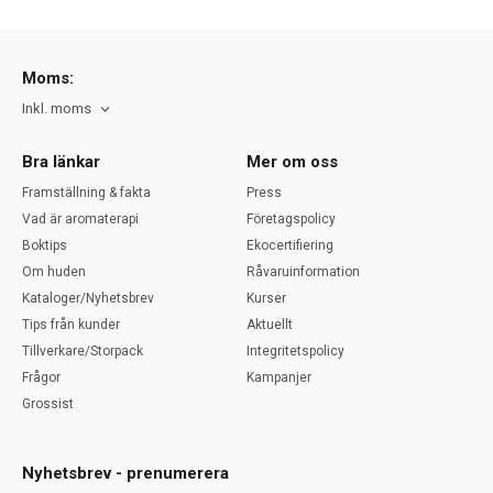
Moms:
Inkl. moms
Bra länkar
Mer om oss
Framställning & fakta
Press
Vad är aromaterapi
Företagspolicy
Boktips
Ekocertifiering
Om huden
Råvaruinformation
Kataloger/Nyhetsbrev
Kurser
Tips från kunder
Aktuellt
Tillverkare/Storpack
Integritetspolicy
Frågor
Kampanjer
Grossist
Nyhetsbrev - prenumerera