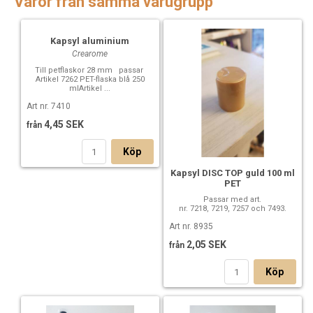
Varor från samma varugrupp
Kapsyl aluminium
Crearome
Till petflaskor 28 mm passar
Artikel 7262 PET-flaska blå 250
mlArtikel ...
Art nr. 7410
4,45 SEK
från
Köp
Kapsyl DISC TOP guld 100 ml
PET
Passar med art.
nr. 7218, 7219, 7257 och 7493.
Art nr. 8935
2,05 SEK
från
Köp