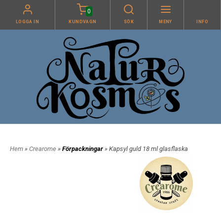
0
LOGGA IN
KUNDVAGN
SÖK
MENY
INFO
Hem
»
Crearome
»
Förpackningar
» Kapsyl guld 18 ml glasflaska