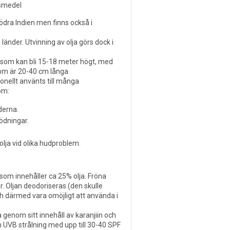
ivsmedel
ödra Indien men finns också i
 länder. Utvinning av olja görs dock i
d som kan bli 15-18 meter högt, med
som är 20-40 cm långa.
ionellt använts till många
om:
derna.
ödningar.
lja vid olika hudproblem.
 som innehåller ca 25% olja. Fröna
r. Oljan deodoriseras (den skulle
h därmed vara omöjligt att använda i
ja genom sitt innehåll av karanjiin och
UVB strålning med upp till 30-40 SPF