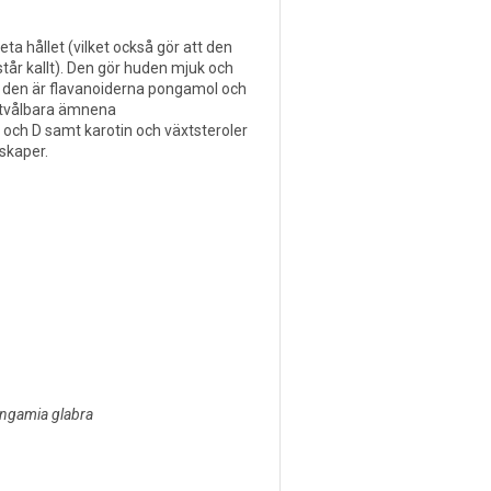
ta hållet (vilket också gör att den
tår kallt). Den gör huden mjuk och
 den är flavanoiderna pongamol och
örtvålbara ämnena
 och D samt karotin och växtsteroler
skaper.
ngamia glabra