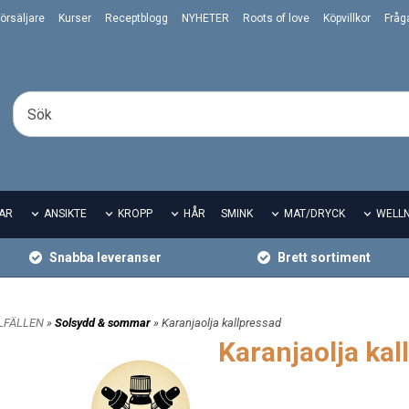
örsäljare
Kurser
Receptblogg
NYHETER
Roots of love
Köpvillkor
Fråg
AR
ANSIKTE
KROPP
HÅR
SMINK
MAT/DRYCK
WELL
Snabba leveranser
Brett sortiment
LLFÄLLEN
»
Solsydd & sommar
» Karanjaolja kallpressad
Karanjaolja kal