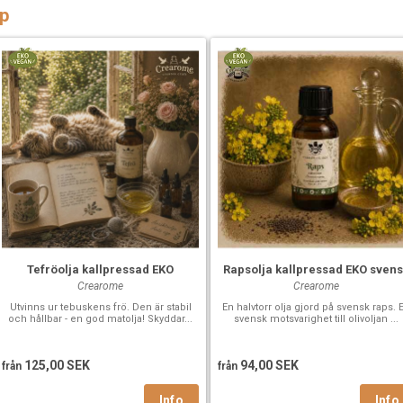
p
Tefröolja kallpressad EKO
Rapsolja kallpressad EKO sven
Crearome
Crearome
Utvinns ur tebuskens frö. Den är stabil
En halvtorr olja gjord på svensk raps. 
och hållbar - en god matolja! Skyddar...
svensk motsvarighet till olivoljan ...
125,00 SEK
94,00 SEK
från
från