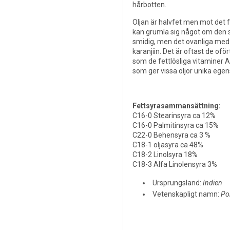
hårbotten.
Oljan är halvfet men mot det fe
kan grumla sig något om den s
smidig, men det ovanliga med
karanjiin. Det är oftast de of
som de fettlösliga vitaminer A
som ger vissa oljor unika egen
Fettsyrasammansättning:
C16-0 Stearinsyra ca 12%
C16-0 Palmitinsyra ca 15%
C22-0 Behensyra ca 3 %
C18-1 oljasyra ca 48%
C18-2 Linolsyra 18%
C18-3 Alfa Linolensyra 3%
Ursprungsland:
Indien
Vetenskapligt namn:
Po