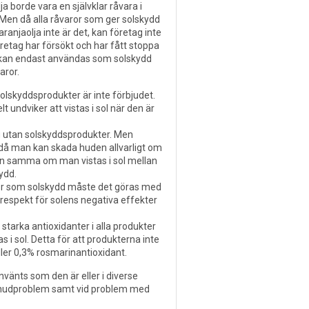
ja borde vara en självklar råvara i
 Men då alla råvaror som ger solskydd
njaolja inte är det, kan företag inte
etag har försökt och har fått stoppa
ja kan endast användas som solskydd
aror.
olskyddsprodukter är inte förbjudet.
 undviker att vistas i sol när den är
g utan solskyddsprodukter. Men
, då man kan skada huden allvarligt om
den samma om man vistas i sol mellan
ydd.
ljor som solskydd måste det göras med
 respekt för solens negativa effekter
ta starka antioxidanter i alla produkter
i sol. Detta för att produkterna inte
ller 0,3% rosmarinantioxidant.
använts som den är eller i diverse
ka hudproblem samt vid problem med