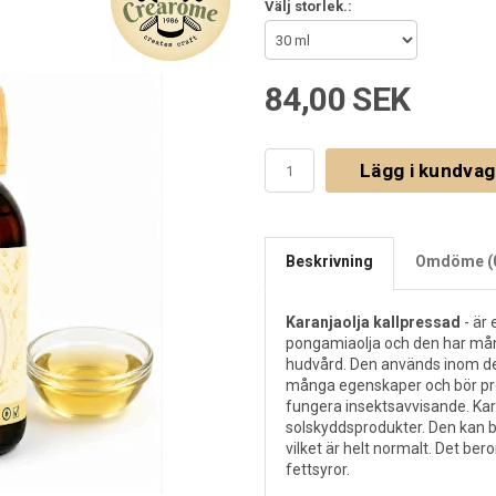
Välj storlek.:
84,00 SEK
Lägg i kundva
Beskrivning
Omdöme (
Karanjaolja kallpressad
- är
pongamiaolja och den har mån
hudvård. Den används inom de
många egenskaper och bör pr
fungera insektsavvisande. Kar
solskyddsprodukter. Den kan b
vilket är helt normalt. Det be
fettsyror.