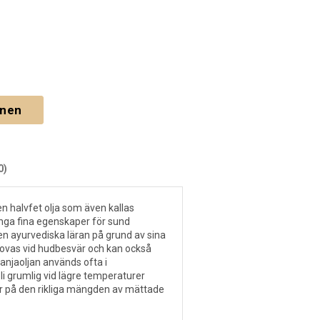
gnen
0)
 en halvfet olja som även kallas
ga fina egenskaper för sund
n ayurvediska läran på grund av sina
ovas vid hudbesvär och kan också
anjaoljan används ofta i
li grumlig vid lägre temperaturer
ror på den rikliga mängden av mättade