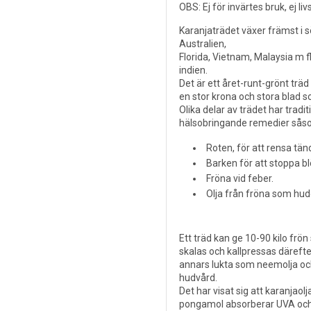
OBS: Ej för invärtes bruk, ej l
Karanjaträdet växer främst i s
Australien,
Florida, Vietnam, Malaysia m fl
indien.
Det är ett året-runt-grönt trä
en stor krona och stora blad 
Olika delar av trädet har tradit
hälsobringande remedier sås
Roten, för att rensa tän
Barken för att stoppa bl
Fröna vid feber.
Olja från fröna som hudo
Ett träd kan ge 10-90 kilo frön
skalas och kallpressas därefte
annars lukta som neemolja oc
hudvård.
Det har visat sig att karanjaol
pongamol absorberar UVA och 