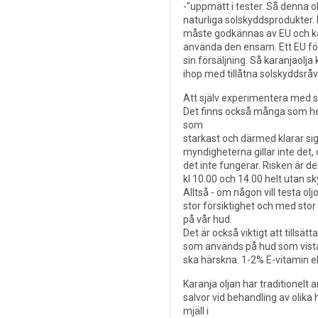
-"uppmätt i tester. Så denna ol
naturliga solskyddsprodukter.
måste godkännas av EU och kara
använda den ensam. Ett EU för
sin försäljning. Så karanjaol
ihop med tillåtna solskyddsråv
Att själv experimentera med s
Det finns också många som helt
som
starkast och därmed klarar si
myndigheterna gillar inte det
det inte fungerar. Risken är 
kl 10.00 och 14.00 helt utan sk
Alltså - om någon vill testa o
stor försiktighet och med stor
på vår hud.
Det är också viktigt att tillsät
som används på hud som vistas 
ska härskna. 1-2% E-vitamin e
Karanja oljan har traditionelt 
salvor vid behandling av oli
mjäll i