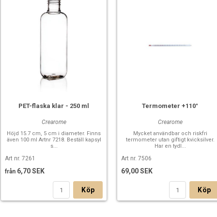
PET-flaska klar - 250 ml
Termometer +110°
Crearome
Crearome
Höjd 15.7 cm, 5 cm i diameter. Finns
Mycket användbar och riskfri
även 100 ml Artnr 7218. Beställ kapsyl
termometer utan giftigt kvicksilver.
s...
Har en tydl...
Art nr. 7261
Art nr. 7506
6,70 SEK
69,00 SEK
från
Köp
Köp