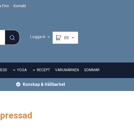
a Finn
Kontakt
Logga in
(0)
NESS
YOGA
RECEPT
VARUMÄRKEN
SOMMAR
Kunskap & Hållbarhet
lpressad