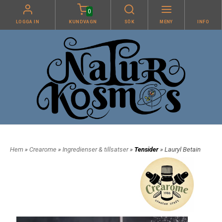
0
LOGGA IN
KUNDVAGN
SÖK
MENY
INFO
Hem
»
Crearome
»
Ingredienser & tillsatser
»
Tensider
» Lauryl Betain