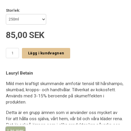
Storlek:
85,00 SEK
Lägg i kundvagnen
Lauryl Betain
Mild men kraftigt skummande amfotär tensid till hårshampo,
skumbad, kropps- och handtvålar. Tillverkat av kokosfett.
Används med 3-15% beroende på skumeffekten i
produkten.
Detta är en grupp ämnen som vi använder oss mycket av
för
att hålla oss själva, vårt hem, vår bil och våra kläder rena.
Det
är också ämnen som i olika produkter
kan påverka oss
Läs mer
negativt - både vad det gäller vår kropp och
den miljö vi lever