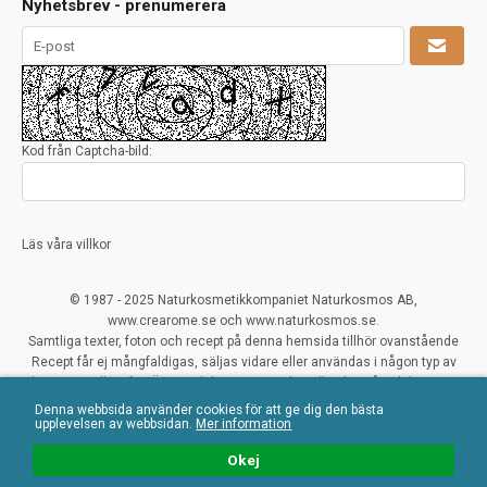
Nyhetsbrev - prenumerera
Kod från Captcha-bild:
Läs våra villkor
© 1987 - 2025 Naturkosmetikkompaniet Naturkosmos AB,
www.crearome.se och www.naturkosmos.se.
Samtliga texter, foton och recept på denna hemsida tillhör ovanstående
Recept får ej mångfaldigas, säljas vidare eller användas i någon typ av
kommersiellt syfte. Överträdelser ses mycket allvarligt på och beivras.
Denna webbsida använder cookies för att ge dig den bästa
All Rights Reserved
upplevelsen av webbsidan.
Mer information
Naturliga ekologiska certifierade råvaror
Okej