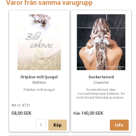
Varor från samma varugrupp
Örtpåse milt ljusgul
Sockertensid
Wellness
Crearome
Örtpåse milt ljusgul
Sockertensid utan
cocoamidopropyl betaine. En
mild tensid tillverkat av kokos...
Art nr. 8731
58,00 SEK
140,00 SEK
från
Köp