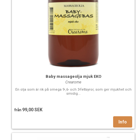
hemsida!
Vetenskapligt namn
: Lauryl betaine
Ursprungsland:
Storbrittanien
Baby massageolja mjuk EKO
Crearome
En olja som är rik på omega 9-,6- och 3-fettsyror, som ger mjukhet och
smidig...
99,00 SEK
från