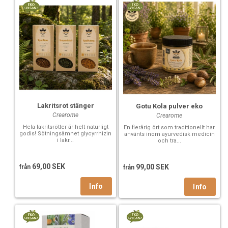
Lakritsrot stänger
Gotu Kola pulver eko
Crearome
Crearome
Hela lakritsrötter är helt naturligt
En flerårig ört som traditionellt har
godis! Sötningsämnet glycyrrhizin
använts inom ayurvedisk medicin
i lakr...
och tra...
69,00 SEK
99,00 SEK
från
från