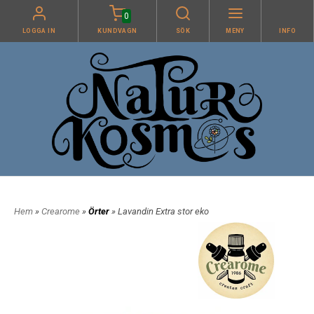
0
LOGGA IN
KUNDVAGN
SÖK
MENY
INFO
Hem
»
Crearome
»
Örter
» Lavandin Extra stor eko