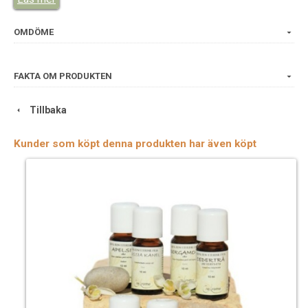
Produktinformation
OMDÖME
Vetenskapligt namn:
Lavandula x intermedia
Ursprung
sland: Frankrike
Växtdel: Blom
FAKTA OM PRODUKTEN
Doftprofil: Kryddig, blommig och medicinsk
Egenskaper: Aktiverande, uppfriskande, hudbalanserande
Tillbaka
Kunder som köpt denna produkten har även köpt