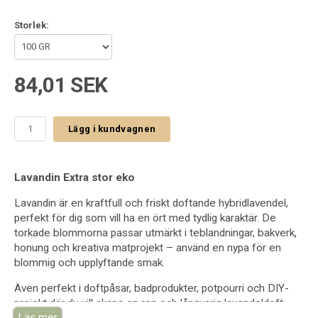
Storlek:
84,01 SEK
Lägg i kundvagnen
Lavandin Extra stor eko
Lavandin är en kraftfull och friskt doftande hybridlavendel,
perfekt för dig som vill ha en ört med tydlig karaktär. De
torkade blommorna passar utmärkt i teblandningar, bakverk,
honung och kreativa matprojekt – använd en nypa för en
blommig och upplyftande smak.
Även perfekt i doftpåsar, badprodukter, potpourri och DIY-
projekt där du vill skapa en ren och långvarig lavendeldoft.
Läs mer