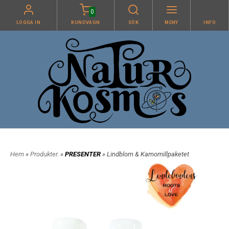
0
LOGGA IN
KUNDVAGN
SÖK
MENY
INFO
Hem
»
Produkter.
»
PRESENTER
» Lindblom & Kamomillpaketet