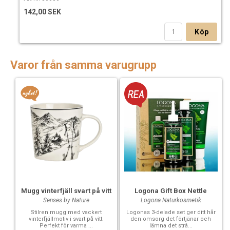
142,00 SEK
Köp
Varor från samma varugrupp
Mugg vinterfjäll svart på vitt
Logona Gift Box Nettle
Senses by Nature
Logona Naturkosmetik
Stilren mugg med vackert
Logonas 3-delade set ger ditt hår
vinterfjällmotiv i svart på vitt.
den omsorg det förtjänar och
Perfekt för varma ...
lämna det strå...