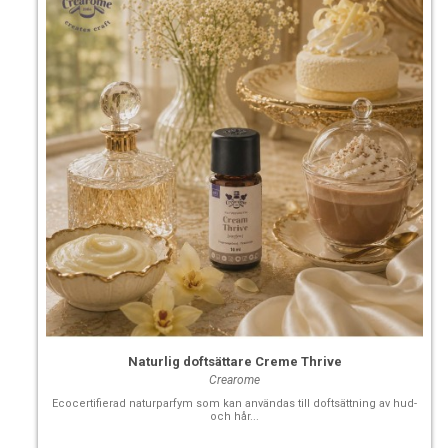
Naturlig doftsättare Creme Thrive
Crearome
Ecocertifierad naturparfym som kan användas till doftsättning av hud-
och hår...