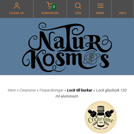
0
LOGGA IN
KUNDVAGN
SÖK
MENY
INFO
Hem
»
Crearome
»
Förpackningar
»
Lock till burkar
» Lock glasburk 120
ml aluminium