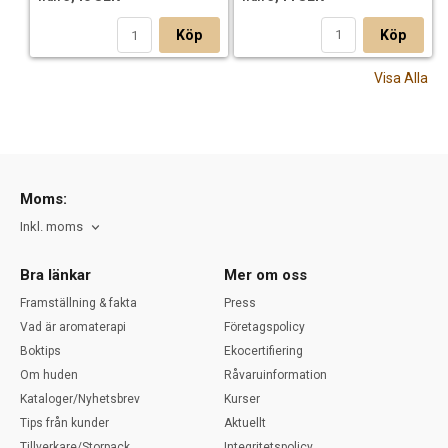
Köp
Köp
Visa Alla
Moms:
Inkl. moms
Bra länkar
Mer om oss
Framställning & fakta
Press
Vad är aromaterapi
Företagspolicy
Boktips
Ekocertifiering
Om huden
Råvaruinformation
Kataloger/Nyhetsbrev
Kurser
Tips från kunder
Aktuellt
Tillverkare/Storpack
Integritetspolicy