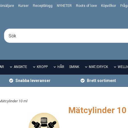
örsäljare
Kurser
Receptblogg
NYHETER
Roots of love
Köpvillkor
Fråg
AR
ANSIKTE
KROPP
HÅR
SMINK
MAT/DRYCK
WELL
Snabba leveranser
Brett sortiment
Mätcylinder 10 ml
Mätcylinder 10