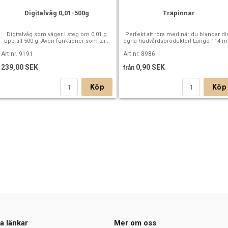
Digitalvåg 0,01-500g
Träpinnar
Digitalvåg som väger i steg om 0,01 g
Perfekt att röra med när du blandar di
upp till 500 g. Även funktioner som tar...
egna hudvårdsprodukter! Längd 114 
Art nr. 9191
Art nr. 8986
239,00 SEK
0,90 SEK
från
Köp
Köp
a länkar
Mer om oss