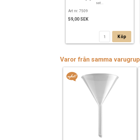
sat...
Art nr. 7509
59,00 SEK
Köp
Varor från samma varugrup