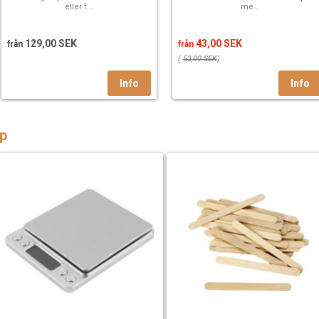
eller f...
me...
129,00 SEK
43,00 SEK
från
från
(
53,00 SEK
)
p