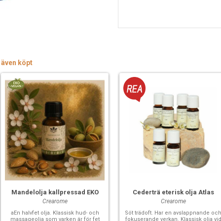
 även köpt
Mandelolja kallpressad EKO
Cederträ eterisk olja Atlas
Crearome
Crearome
aEn halvfet olja. Klassisk hud- och
Söt trädoft. Har en avslappnande oc
massageolja som varken är för fet
fokuserande verkan. Klassisk olja vi