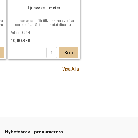
Ljusveke 1 meter
na
Ljusvekegarn för tillverkning av olika
mm.
sorters ljus. Stöp eller gjut dina lju...
Art nr. 8964
10,00 SEK
Köp
Visa Alla
Nyhetsbrev - prenumerera