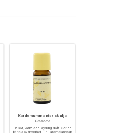
Kardemumma eterisk olja
Crearome
h
En söt, varm och kryddig doft. Ger en
d
känsla av trygghet. Fin i aromalampan