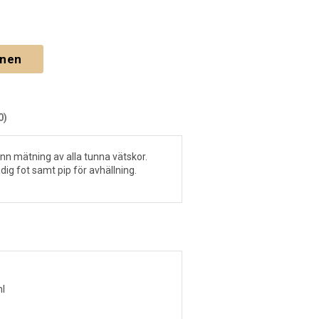
gnen
0)
nn mätning av alla tunna vätskor.
adig fot samt pip för avhällning.
l