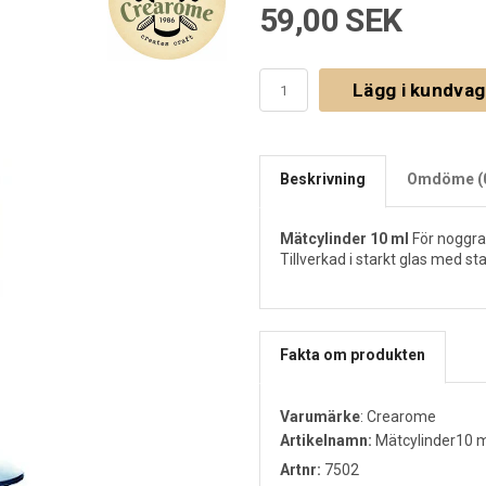
59,00 SEK
Lägg i kundva
Beskrivning
Omdöme (
Mätcylinder 10 ml
För noggra
Tillverkad i starkt glas med st
Fakta om produkten
Varumärke
:
Crearome
Artikelnamn:
Mätcylinder10 m
Artnr:
7502