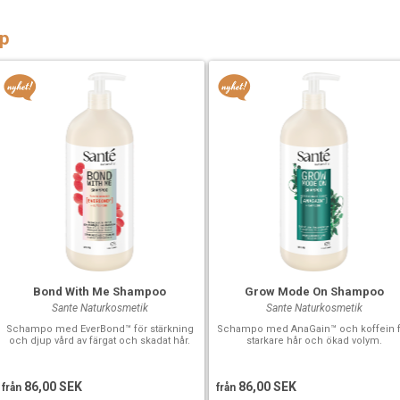
p
Bond With Me Shampoo
Grow Mode On Shampoo
Sante Naturkosmetik
Sante Naturkosmetik
Schampo med EverBond™ för stärkning
Schampo med AnaGain™ och koffein f
och djup vård av färgat och skadat hår.
starkare hår och ökad volym.
86,00 SEK
86,00 SEK
från
från