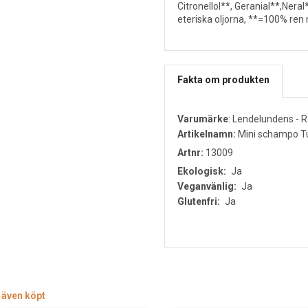
Citronellol**, Geranial**,Nera
eteriska oljorna, **=100% ren n
Fakta om produkten
Varumärke
:
Lendelundens - R
Artikelnamn:
Mini schampo Tu
Artnr:
13009
Ekologisk:
Ja
Veganvänlig:
Ja
Glutenfri:
Ja
 även köpt