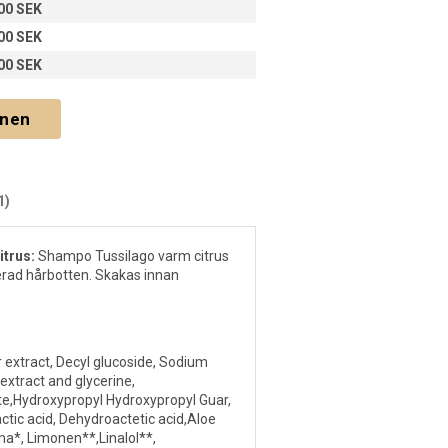
00 SEK
00 SEK
00 SEK
gnen
1)
itrus:
Shampo Tussilago varm citrus
terad hårbotten. Skakas innan
r extract, Decyl glucoside, Sodium
 extract and glycerine,
e,Hydroxypropyl Hydroxypropyl Guar,
Lactic acid, Dehydroactetic acid,Aloe
ma*, Limonen**,Linalol**,