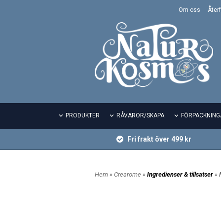
Om oss
Återf
PRODUKTER
RÅVAROR/SKAPA
FÖRPACKNING
Fri frakt över 499 kr
Hem
»
Crearome
»
Ingredienser & tillsatser
» 