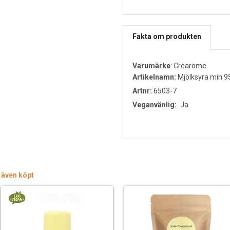
Fakta om produkten
Varumärke
:
Crearome
Artikelnamn:
Mjölksyra min 9
Artnr:
6503-7
Veganvänlig:
Ja
 även köpt