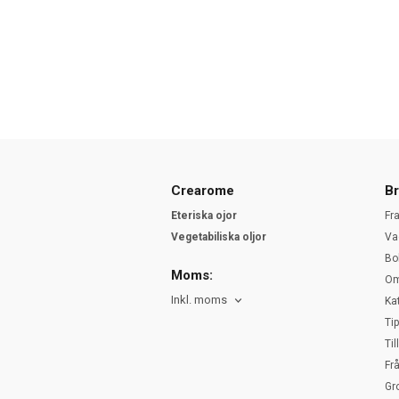
Crearome
Br
Eteriska ojor
Fr
Vegetabiliska oljor
Va
Bo
Moms:
Om
Inkl. moms
Ka
Ti
Ti
Fr
Gr