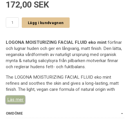
172,00 SEK
Lägg i kundvagnen
LOGONA MOISTURIZING FACIAL FLUID eko mint
förfinar
och lugnar huden och ger en långvarig, matt finish. Den lätta,
veganska vårdformeln av naturligt ursprung med organisk
mynta & naturlig salicylsyra från pilbarken motverkar finnar
och reglerar hudens fett- och fuktbalans.
The LOGONA MOISTURIZING FACIAL FLUID eko mint
refines and soothes the skin and gives a long-lasting, matt
finish. The light, vegan care formula of natural origin with
organic mint & natural salicylic acid from the willow bark
Läs mer
counteracts pimples and regulates the fat and moisture
balance of the skin.
OMDÖME
Available Sizes
30 ml
INCI INGREDIENTS-