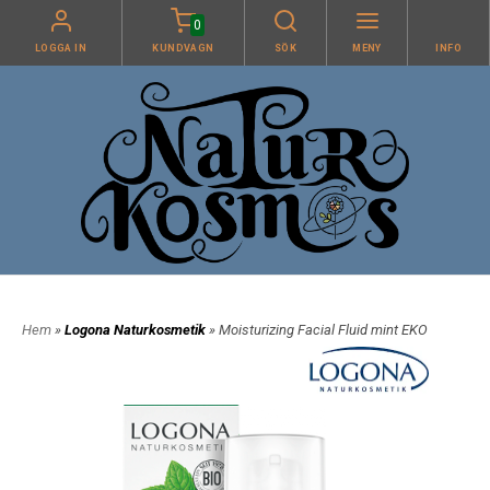
0
LOGGA IN
KUNDVAGN
SÖK
MENY
INFO
Hem
»
Logona Naturkosmetik
» Moisturizing Facial Fluid mint EKO