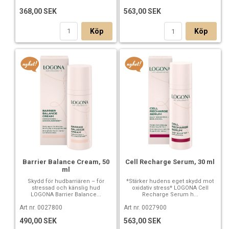
of essential oils **, essential oil ingredients **
368,00 SEK
563,00 SEK
*from controlled organic cultivation
Köp
Köp
** from natural essential oils
Barrier Balance Cream, 50
Cell Recharge Serum, 30 ml
ml
Skydd för hudbarriären – för
*Stärker hudens eget skydd mot
stressad och känslig hud
oxidativ stress* LOGONA Cell
LOGONA Barrier Balance...
Recharge Serum h...
Art nr. 0027800
Art nr. 0027900
490,00 SEK
563,00 SEK