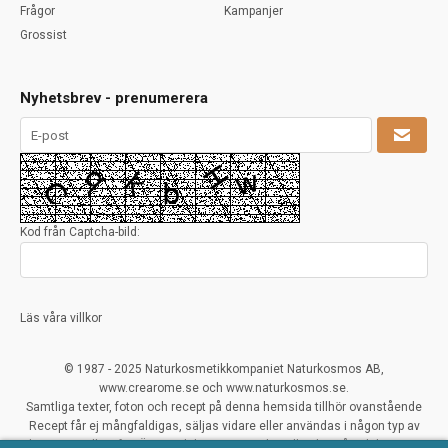
Frågor
Kampanjer
Grossist
Nyhetsbrev - prenumerera
Kod från Captcha-bild:
Läs våra villkor
© 1987 - 2025 Naturkosmetikkompaniet Naturkosmos AB,
www.crearome.se och www.naturkosmos.se.
Samtliga texter, foton och recept på denna hemsida tillhör ovanstående
Recept får ej mångfaldigas, säljas vidare eller användas i någon typ av
kommersiellt syfte. Överträdelser ses mycket allvarligt på och beivras.