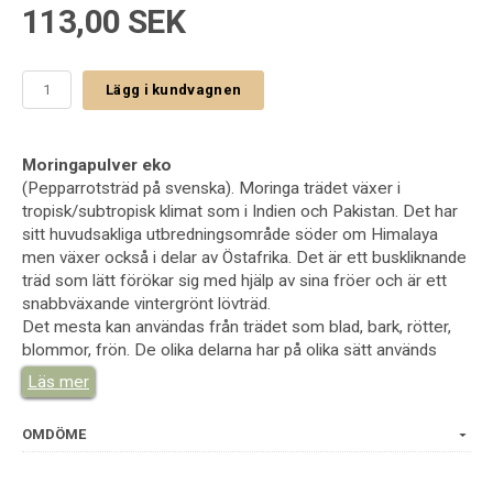
113,00 SEK
Lägg i kundvagnen
Moringapulver eko
(Pepparrotsträd på svenska). Moringa trädet växer i
tropisk/subtropisk klimat som i Indien och Pakistan. Det har
sitt huvudsakliga utbredningsområde söder om Himalaya
men växer också i delar av Östafrika. Det är ett buskliknande
träd som lätt förökar sig med hjälp av sina fröer och är ett
snabbväxande vintergrönt lövträd.
Det mesta kan användas från trädet som blad, bark, rötter,
blommor, frön. De olika delarna har på olika sätt används
inom Ayurvediska traditioner. Men det som är enkelt att
Läs mer
använda är torkat pulver från bladen som kosttillskott och
oljan från fröna (oftast från Kenya). Oljan används främst
OMDÖME
inom kosmetik/hudvård.
Moringa bladspulver eko är ett näringsrikt superfood fyllt av
vitaminer, mineraler, spårämnen och antioxidanter. Det är