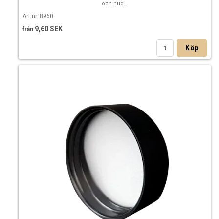
och hud...
Art nr. 8960
9,60 SEK
från
Köp