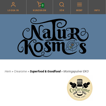
0
LOGGA IN
KUNDVAGN
SÖK
MENY
INFO
Hem
»
Crearome
»
Superfood & Goodfood
» Moringapulver EKO